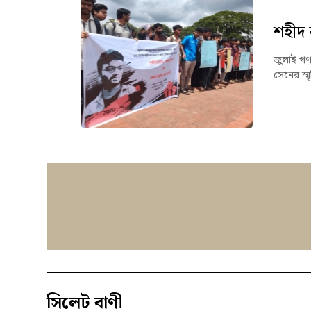
শহীদ র
জুলাই গণঅভ
সেনের স্মৃত
সিলেট বাণী