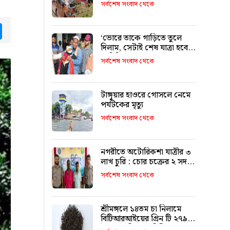
৯ জনের পরিচয় শনাক্ত
সর্বশেষ সংবাদ থেকে
tsApp
Messenger
‘ভোরে তাকে গাড়িতে তুলে
দিলাম, সেটাই শেষ যাত্রা হবে
ভাবিনি’
সর্বশেষ সংবাদ থেকে
টাঙ্গুয়ার হাওরে গোসলে নেমে
পর্যটকের মৃত্যু
সর্বশেষ সংবাদ থেকে
নগরীতে অটোরিকশা যাত্রীর ৩
লাখ চুরি : চোর চক্রের ২ সদস্য
আটক
সর্বশেষ সংবাদ থেকে
শ্রীমঙ্গলে ১৪তম চা নিলামে
বিটিআরআইয়ের গ্রিন টি ২৭৯০
টাকা কেজি দরে বিক্রি