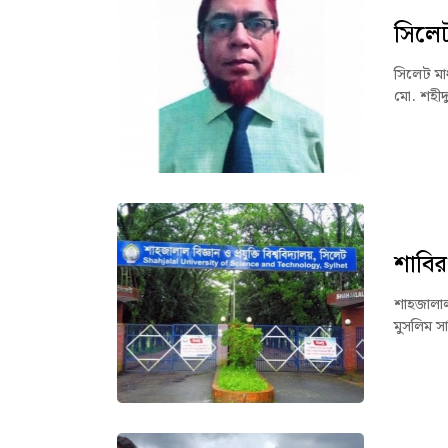
সিলেট 
সিলেট মাধ
মো. শহীদ
শাবির
শাহজালাল 
মুসলিম সা