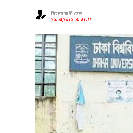
সিলেট বাণী ডেস্ক
১৫/০৪/২০২৫ ০১:৫১:৪২