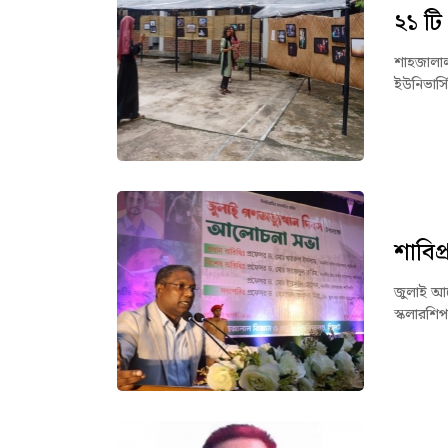
২১ টি
শাহজালাল 
ইউনিভার্স
শাবিপ
জুলাই আন
স্কলারশিপ