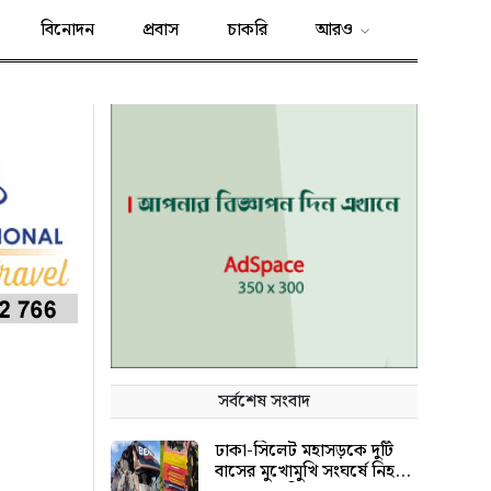
বিনোদন
প্রবাস
চাকরি
আরও
সর্বশেষ সংবাদ
ঢাকা-সিলেট মহাসড়কে দুটি
বাসের মুখোমুখি সংঘর্ষে নিহত