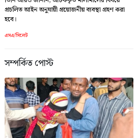
তিনি আরও জানান, আটককৃত মালামালের বিষয়ে
প্রচলিত আইন অনুযায়ী প্রয়োজনীয় ব্যবস্থা গ্রহণ করা
হবে।
এসএ/সিলেট
সম্পর্কিত পোস্ট