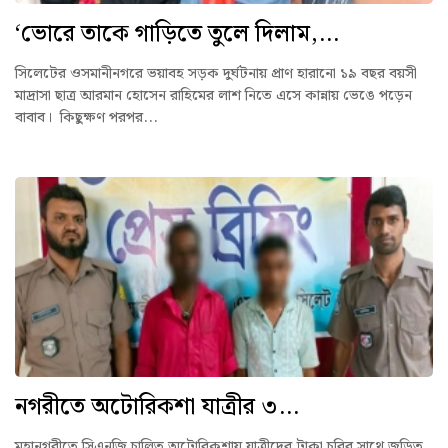
‘ভোরে তাকে গাড়িতে তুলে দিলাম,...
সিলেটের ওসমানীনগরে ভয়াবহ সড়ক দুর্ঘটনায় প্রাণ হারানো ১৯ বছর বয়সী
মাদ্রাসা ছাত্র আরমান হোসেন রাহিমের লাশ নিতে এসে কান্নায় ভেঙে পড়েন
বাবাব। কিছুক্ষণ পরপর...
নগরীতে অটোরিকশা যাত্রীর ৩...
মহানগরীতে সিএনজি চালিত অটোরিকশায় যাত্রীদের টাকা চুরির সাথে জড়িত