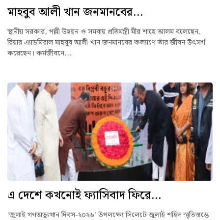
মাহবুব আলী খান জনমানবের...
স্থানীয় সরকার, পল্লী উন্নয়ন ও সমবায় প্রতিমন্ত্রী মীর শাহে আলম বলেছেন,
রিয়ার এ্যাডমিরাল মাহবুব আলী খান জনমানবের কল্যাণে তাঁর জীবন উৎসর্গ
করেছেন। কর্মজীবনে...
এ দেশে কখনোই ফ্যাসিবাদ ফিরে...
‘জুলাই গণঅভ্যুত্থান দিবস-২০২৬’ উপলক্ষ্যে সিলেটে জুলাই শহিদ স্মৃতিস্তম্ভে