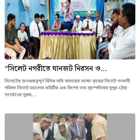
“সিলেট নগরীতে যানজট নিরসন ও...
সিলেটের জনগুরুত্বপূর্ণ বিভিন্ন দাবি আদায়ের লক্ষ্যে বৃহত্তর সিলেট গণদাবী
পরিষদ সিলেট মহানগর কমিটির এক বিশেষ সভা বৃহস্পতিবার দুপুর ২টায়
সংগঠনের সুরমা...