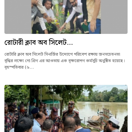
রোটারী ক্লাব অব সিলেট...
রোটারি ক্লাব অব সিলেট সিনার্জির উদ্যোগে পরিবেশ রক্ষায় জনসচেতনতা
বৃদ্ধির লক্ষ্যে গো গ্রিণ এর আওতায় এক বৃক্ষরোপণ কর্মসূচি অনুষ্ঠিত হয়েছে।
বৃহস্পতিবার (৬...