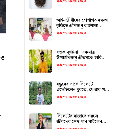
সর্বশেষ সংবাদ থেকে
আইনজীবীদের পেশাগত দক্ষতা
বৃদ্ধিতে প্রশিক্ষণ কর্মশালা
অপরিহার্য: এমপি এমরান
সর্বশেষ সংবাদ থেকে
আহমদ চৌধুরী
সড়ক দুর্ঘটনা : একমাত্র
 ও
উপার্জনক্ষম প্রীতমকে হারিয়ে
বাকরুদ্ধ পরিবার
সর্বশেষ সংবাদ থেকে
বন্ধুদের সাথে সিলেটে
এসেছিলেন ঘুরতে, ফেরার পথে
দুর্ঘটনায় মারা যান সাইফুল
সর্বশেষ সংবাদ থেকে
ত
সিলেটের মাজারে ওরসে
জীবনের শেষ গান গাইলেন
পেহেলি ভৈরবী