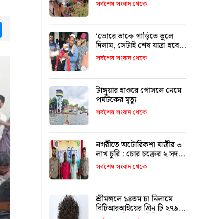
৯ জনের পরিচয় শনাক্ত
সর্বশেষ সংবাদ থেকে
tsApp
Messenger
‘ভোরে তাকে গাড়িতে তুলে
দিলাম, সেটাই শেষ যাত্রা হবে
ভাবিনি’
সর্বশেষ সংবাদ থেকে
টাঙ্গুয়ার হাওরে গোসলে নেমে
পর্যটকের মৃত্যু
সর্বশেষ সংবাদ থেকে
নগরীতে অটোরিকশা যাত্রীর ৩
লাখ চুরি : চোর চক্রের ২ সদস্য
আটক
সর্বশেষ সংবাদ থেকে
শ্রীমঙ্গলে ১৪তম চা নিলামে
বিটিআরআইয়ের গ্রিন টি ২৭৯০
টাকা কেজি দরে বিক্রি