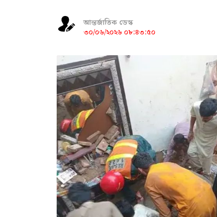
আন্তর্জাতিক ডেস্ক
৩০/০৬/২০২৬ ০৮:৪৩:৫০