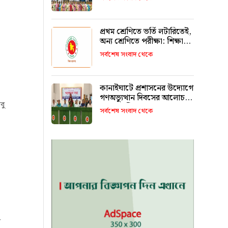
রাখবে : কয়েস লোদী
প্রথম শ্রেণিতে ভর্তি লটারিতেই,
অন্য শ্রেণিতে পরীক্ষা: শিক্ষা
মন্ত্রণালয়
সর্বশেষ সংবাদ থেকে
কানাইঘাটে প্রশাসনের উদ্যোগে
গণঅভ্যুত্থান দিবসের আলোচনা
বু
সভা অনুষ্ঠিত
সর্বশেষ সংবাদ থেকে
র