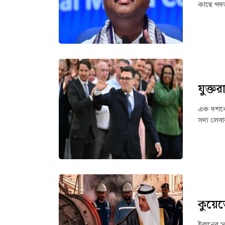
কাছে পদত
যুক্তরা
এক দশকের 
সদ্য লেবার
কুয়েতে