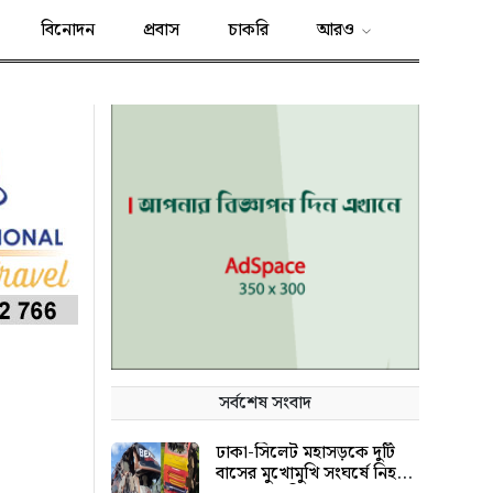
বিনোদন
প্রবাস
চাকরি
আরও
সর্বশেষ সংবাদ
ঢাকা-সিলেট মহাসড়কে দুটি
বাসের মুখোমুখি সংঘর্ষে নিহত