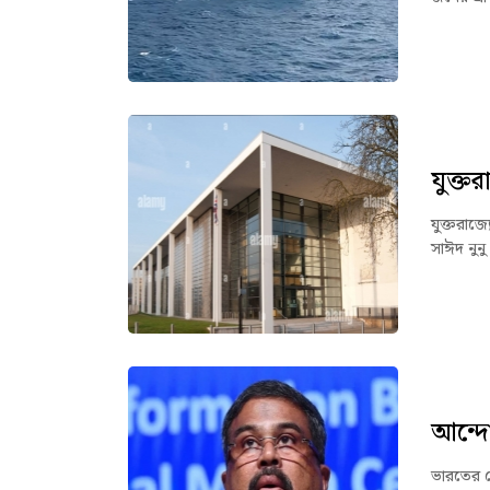
যুক্ত
যুক্তরাজ
সাঈদ নুনু
আন্দোল
ভারতের কেন