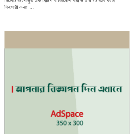
সিলেটি বংশোদ্ভূত এক ব্রিটিশ-বাংলাদেশি নারী ও তার ১৫ বছর বয়সী
কিশোরী কন্যা।...