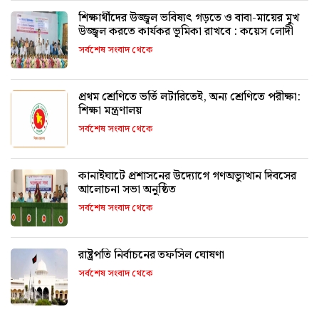
শিক্ষার্থীদের উজ্জ্বল ভবিষ্যৎ গড়তে ও বাবা-মায়ের মুখ
উজ্জ্বল করতে কার্যকর ভূমিকা রাখবে : কয়েস লোদী
সর্বশেষ সংবাদ থেকে
প্রথম শ্রেণিতে ভর্তি লটারিতেই, অন্য শ্রেণিতে পরীক্ষা:
শিক্ষা মন্ত্রণালয়
সর্বশেষ সংবাদ থেকে
কানাইঘাটে প্রশাসনের উদ্যোগে গণঅভ্যুত্থান দিবসের
আলোচনা সভা অনুষ্ঠিত
সর্বশেষ সংবাদ থেকে
রাষ্ট্রপতি নির্বাচনের তফসিল ঘোষণা
সর্বশেষ সংবাদ থেকে