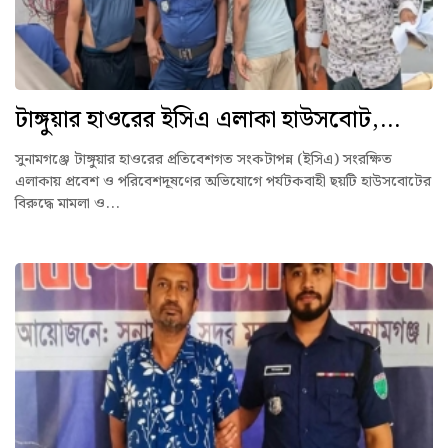
টাঙ্গুয়ার হাওরের ইসিএ এলাকা হাউসবোট,...
সুনামগঞ্জে টাঙ্গুয়ার হাওরের প্রতিবেশগত সংকটাপন্ন (ইসিএ) সংরক্ষিত
এলাকায় প্রবেশ ও পরিবেশদূষণের অভিযোগে পর্যটকবাহী ছয়টি হাউসবোটের
বিরুদ্ধে মামলা ও...