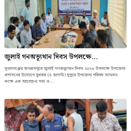
জুলাই গনঅভ্যূথান দিবস উপলক্ষে...
সুনামগঞ্জের জগন্নাথপুরে জুলাই গণঅভ্যুত্থান দিবস-২০২৬ উপলক্ষে উপজেলা
প্রশাসনের উদ্যোগে বুধবার (৫ আগস্ট) দুপুরে উপজেলা পরিষদ সম্মেলন
কক্ষে এক আলোচনা সভা ও...