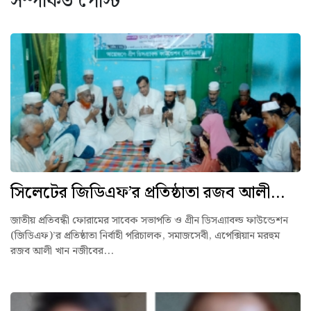
সম্পর্কিত পোস্ট
সিলেটের জিডিএফ’র প্রতিষ্ঠাতা রজব আলী...
জাতীয় প্রতিবন্ধী ফোরামের সাবেক সভাপতি ও গ্রীন ডিসএ্যাবল্ড ফাউন্ডেশন
(জিডিএফ)’র প্রতিষ্ঠাতা নির্বাহী পরিচালক, সমাজসেবী, এপেক্সিয়ান মরহুম
রজব আলী খান নজীবের...