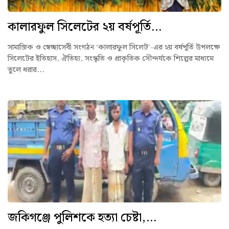
কালারফুল সিলেটের ২য় বর্ষপূর্তি...
সামাজিক ও স্বেচ্ছাসেবী সংগঠন ‘কালারফুল সিলেট’-এর ২য় বর্ষপূর্তি উপলক্ষে
সিলেটের ইতিহাস, ঐতিহ্য, সংস্কৃতি ও প্রাকৃতিক সৌন্দর্যকে শিল্পের মাধ্যমে
তুলে ধরার...
জকিগঞ্জে পুলিশকে হত্যা চেষ্টা,...