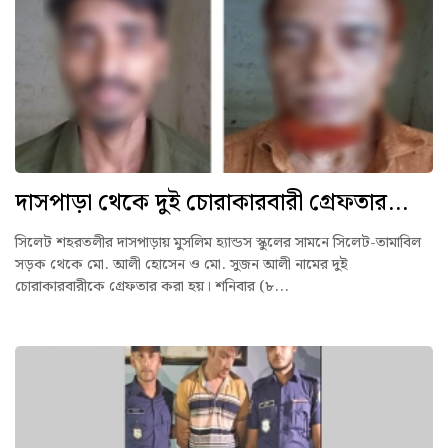
দাসপাড়া থেকে দুই চোরাকারবারী গ্রেফতার...
সিলেট শহরতলীর দাসপাড়ায় মুসলিম হ্যান্ডস স্কুলের সামনে সিলেট-তামাবিল
সড়ক থেকে মো. আলী হোসেন ও মো. সুজন আলী নামের দুই
চোরাকারবারীকে গ্রেফতার করা হয়। শনিবার (৮...