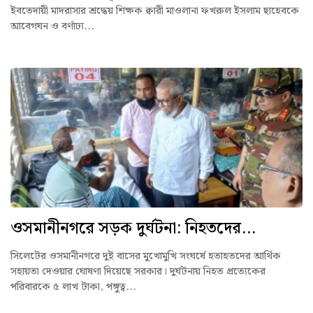
ইবতেদায়ী মাদরাসার শ্রদ্ধেয় শিক্ষক ক্বারী মাওলানা ফখরুল ইসলাম ছাহেবকে
আবেগঘন ও বর্ণাঢ্য...
ওসমানীনগরে সড়ক দুর্ঘটনা: নিহতদের...
সিলেটের ওসমানীনগরে দুই বাসের মুখোমুখি সংঘর্ষে হতাহতদের আর্থিক
সহায়তা দেওয়ার ঘোষণা দিয়েছে সরকার। দুর্ঘটনায় নিহত প্রত্যেকের
পরিবারকে ৫ লাখ টাকা, পঙ্গুত্ব...