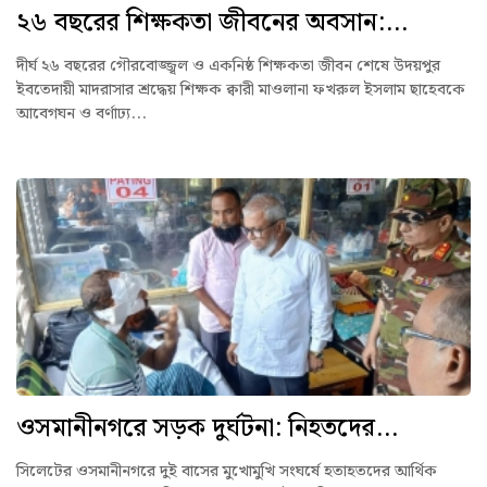
২৬ বছরের শিক্ষকতা জীবনের অবসান:...
দীর্ঘ ২৬ বছরের গৌরবোজ্জ্বল ও একনিষ্ঠ শিক্ষকতা জীবন শেষে উদয়পুর
ইবতেদায়ী মাদরাসার শ্রদ্ধেয় শিক্ষক ক্বারী মাওলানা ফখরুল ইসলাম ছাহেবকে
আবেগঘন ও বর্ণাঢ্য...
ওসমানীনগরে সড়ক দুর্ঘটনা: নিহতদের...
সিলেটের ওসমানীনগরে দুই বাসের মুখোমুখি সংঘর্ষে হতাহতদের আর্থিক