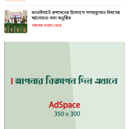
কানাইঘাটে প্রশাসনের উদ্যোগে গণঅভ্যুত্থান দিবসের
আলোচনা সভা অনুষ্ঠিত
সর্বশেষ সংবাদ থেকে