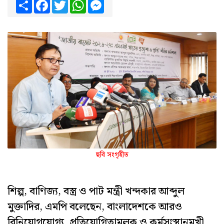
Share
Facebook
Twitter
WhatsApp
Messenger
ছবি সংগৃহীত
শিল্প, বাণিজ্য, বস্ত্র ও পাট মন্ত্রী খন্দকার আব্দুল
মুক্তাদির, এমপি বলেছেন, বাংলাদেশকে আরও
বিনিয়োগযোগ্য, প্রতিযোগিতামূলক ও কর্মসংস্থানমুখী