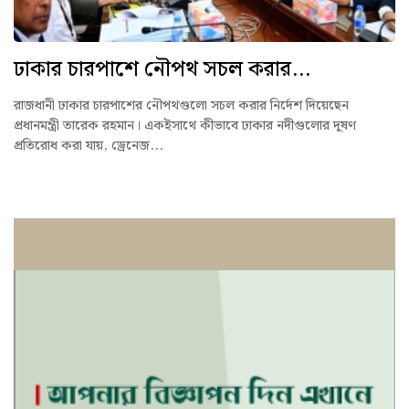
ঢাকার চারপাশে নৌপথ সচল করার...
রাজধানী ঢাকার চারপাশের নৌপথগুলো সচল করার নির্দেশ দিয়েছেন
প্রধানমন্ত্রী তারেক রহমান। একইসাথে কীভাবে ঢাকার নদীগুলোর দূষণ
প্রতিরোধ করা যায়, ড্রেনেজ...