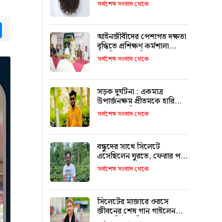
টাকা কেজি দরে বিক্রি
সর্বশেষ সংবাদ থেকে
tsApp
Messenger
আইনজীবীদের পেশাগত দক্ষতা
বৃদ্ধিতে প্রশিক্ষণ কর্মশালা
অপরিহার্য: এমপি এমরান
সর্বশেষ সংবাদ থেকে
আহমদ চৌধুরী
সড়ক দুর্ঘটনা : একমাত্র
উপার্জনক্ষম প্রীতমকে হারিয়ে
বাকরুদ্ধ পরিবার
সর্বশেষ সংবাদ থেকে
বন্ধুদের সাথে সিলেটে
এসেছিলেন ঘুরতে, ফেরার পথে
দুর্ঘটনায় মারা যান সাইফুল
সর্বশেষ সংবাদ থেকে
সিলেটের মাজারে ওরসে
জীবনের শেষ গান গাইলেন
পেহেলি ভৈরবী