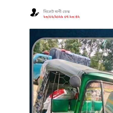
সিলেট বাণী ডেস্ক
২৩/০৬/২০২৬ ০৭:২৩:৫২