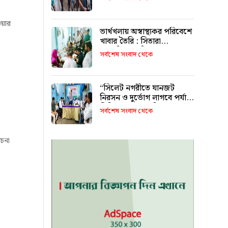
ওয়ার
ভার্থখলায় অস্বাস্থ্যকর পরিবেশে
খাবার তৈরি : সিতারা
বেকারিকে জরিমানা
সর্বশেষ সংবাদ থেকে
“সিলেট নগরীতে যানজট
নিরসন ও দুর্ভোগ লাগবে পর্যাপ্ত
সিটি বাস চালুর দাবি”
সর্বশেষ সংবাদ থেকে
চনা