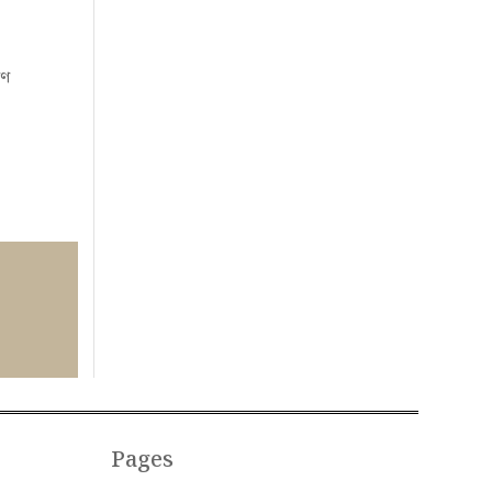
িণ
Pages