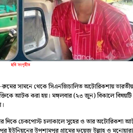
ছবি সংগৃহীত
ো-রুমের সামনে থেকে সিএনজিচালিত অটোরিকশায় ভারতী
্তিকে আটক করা হয়। মঙ্গলবার (২৩ জুন) বিকালে বিষয়টি
া।
টার দিকে চেকপোস্ট চলাকালে সুহের ও তার অটোরিকশা 
িপুর ইউনিয়নের উপশামপুর গ্রামের ফয়েজ উল্লাহ ও মনোয়ারা