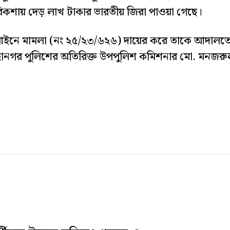
কশায় দেড় লাখ টাকার ভারতীয় জিরা পাওয়া গেছে।
তা আইনে মামলা (নং ২৫/২৩/৬২৬) দায়ের করে তাকে আদালত
মহানগর পুলিশের অতিরিক্ত উপপুলিশ কমিশনার মো. মনজরু