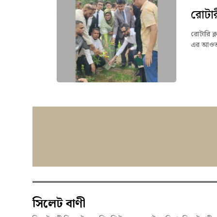
রোটার
রোটারি ক্
এর আওতায়
সিলেট বাণী