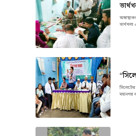
ভার্থখ
অস্বাস্থ্
ভার্থখলা
“সিল
সিলেটের জ
মহানগর ক