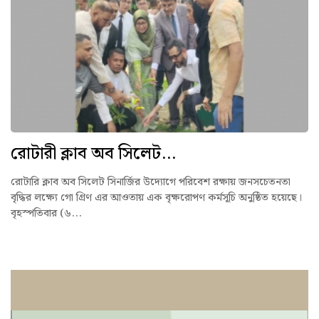
রোটারী ক্লাব অব সিলেট...
রোটারি ক্লাব অব সিলেট সিনার্জির উদ্যোগে পরিবেশ রক্ষায় জনসচেতনতা
বৃদ্ধির লক্ষ্যে গো গ্রিণ এর আওতায় এক বৃক্ষরোপণ কর্মসূচি অনুষ্ঠিত হয়েছে।
বৃহস্পতিবার (৬...