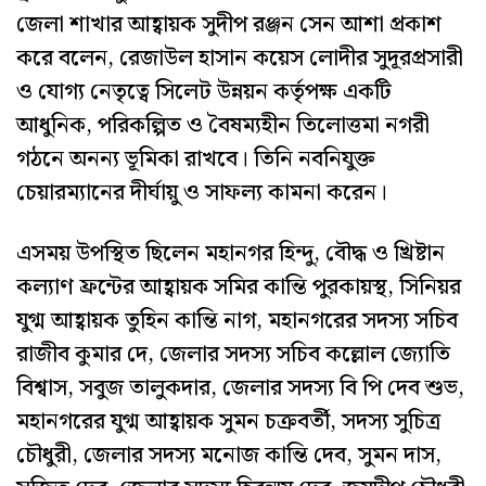
জেলা শাখার আহ্বায়ক সুদীপ রঞ্জন সেন আশা প্রকাশ
করে বলেন, রেজাউল হাসান কয়েস লোদীর সুদূরপ্রসারী
ও যোগ্য নেতৃত্বে সিলেট উন্নয়ন কর্তৃপক্ষ একটি
আধুনিক, পরিকল্পিত ও বৈষম্যহীন তিলোত্তমা নগরী
গঠনে অনন্য ভূমিকা রাখবে। তিনি নবনিযুক্ত
চেয়ারম্যানের দীর্ঘায়ু ও সাফল্য কামনা করেন।
এসময় উপস্থিত ছিলেন মহানগর হিন্দু, বৌদ্ধ ও খ্রিষ্টান
কল্যাণ ফ্রন্টের আহ্বায়ক সমির কান্তি পুরকায়স্থ, সিনিয়র
যুগ্ম আহ্বায়ক তুহিন কান্তি নাগ, মহানগরের সদস্য সচিব
রাজীব কুমার দে, জেলার সদস্য সচিব কল্লোল জ্যোতি
বিশ্বাস, সবুজ তালুকদার, জেলার সদস্য বি পি দেব শুভ,
মহানগরের যুগ্ম আহ্বায়ক সুমন চক্রবর্তী, সদস্য সুচিত্র
চৌধুরী, জেলার সদস্য মনোজ কান্তি দেব, সুমন দাস,