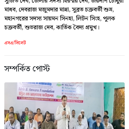
সুজিত দেব, জেলার সদস্য হিরন্ময় দেব, জয়দীপ চৌধুরী
মাধব, দেবরাজ মজুমদার মান্না, সুব্রত চক্রবর্তী শুভ্র,
মহানগরের সদস্য সায়মন সিনহা, লিটন সিংহ, পুলক
চক্রবর্তী, শুভরাজ দেব, কার্তিক বৈদ্য প্রমুখ।
এসএ/সিলেট
সম্পর্কিত পোস্ট