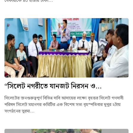
বেকারীকে ৪০ হাজার টাকা...
“সিলেট নগরীতে যানজট নিরসন ও...
সিলেটের জনগুরুত্বপূর্ণ বিভিন্ন দাবি আদায়ের লক্ষ্যে বৃহত্তর সিলেট গণদাবী
পরিষদ সিলেট মহানগর কমিটির এক বিশেষ সভা বৃহস্পতিবার দুপুর ২টায়
সংগঠনের সুরমা...