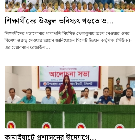
শিক্ষার্থীদের উজ্জ্বল ভবিষ্যৎ গড়তে ও...
শিক্ষার্থীদের পড়াশোনার পাশাপাশি নিয়মিত খেলাধুলায় অংশ নেওয়ার ওপর
বিশেষ গুরুত্ব দেওয়ার আহ্বান জানিয়েছেন সিলেট উন্নয়ন কর্তৃপক্ষ (সিউক)-
এর চেয়ারম্যান রেজাউল...
কানাইঘাটে প্রশাসনের উদ্যোগে...