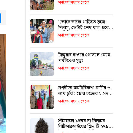
৯ জনের পরিচয় শনাক্ত
সর্বশেষ সংবাদ থেকে
tsApp
Messenger
‘ভোরে তাকে গাড়িতে তুলে
দিলাম, সেটাই শেষ যাত্রা হবে
ভাবিনি’
সর্বশেষ সংবাদ থেকে
টাঙ্গুয়ার হাওরে গোসলে নেমে
পর্যটকের মৃত্যু
সর্বশেষ সংবাদ থেকে
নগরীতে অটোরিকশা যাত্রীর ৩
লাখ চুরি : চোর চক্রের ২ সদস্য
আটক
সর্বশেষ সংবাদ থেকে
শ্রীমঙ্গলে ১৪তম চা নিলামে
বিটিআরআইয়ের গ্রিন টি ২৭৯০
টাকা কেজি দরে বিক্রি