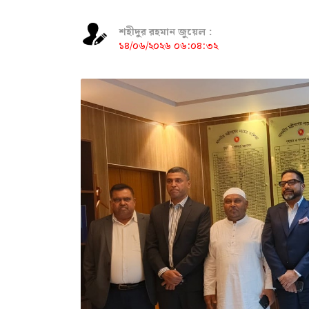
শহীদুর রহমান জুয়েল :
১৪/০৬/২০২৬ ০৬:০৪:৩২