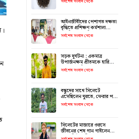
সর্বশেষ সংবাদ থেকে
আইনজীবীদের পেশাগত দক্ষতা
বৃদ্ধিতে প্রশিক্ষণ কর্মশালা
অপরিহার্য: এমপি এমরান
সর্বশেষ সংবাদ থেকে
আহমদ চৌধুরী
সড়ক দুর্ঘটনা : একমাত্র
উপার্জনক্ষম প্রীতমকে হারিয়ে
েন
বাকরুদ্ধ পরিবার
সর্বশেষ সংবাদ থেকে
বন্ধুদের সাথে সিলেটে
এসেছিলেন ঘুরতে, ফেরার পথে
দুর্ঘটনায় মারা যান সাইফুল
সর্বশেষ সংবাদ থেকে
ত
সিলেটের মাজারে ওরসে
জীবনের শেষ গান গাইলেন
পেহেলি ভৈরবী