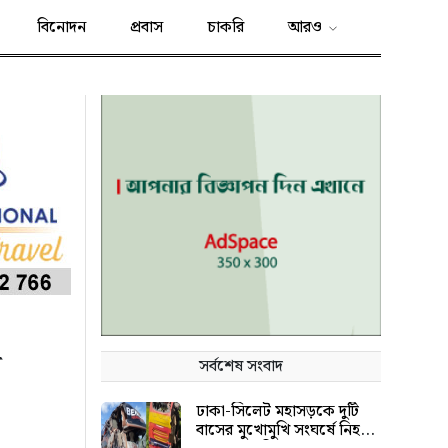
বিনোদন
প্রবাস
চাকরি
আরও
স
সর্বশেষ সংবাদ
ঢাকা-সিলেট মহাসড়কে দুটি
বাসের মুখোমুখি সংঘর্ষে নিহত