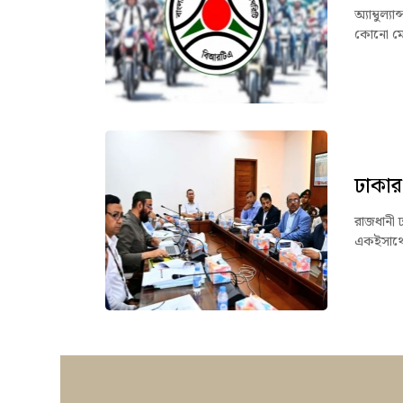
অ্যাম্বুল্
কোনো মোটর
ঢাকার
রাজধানী 
একইসাথে 