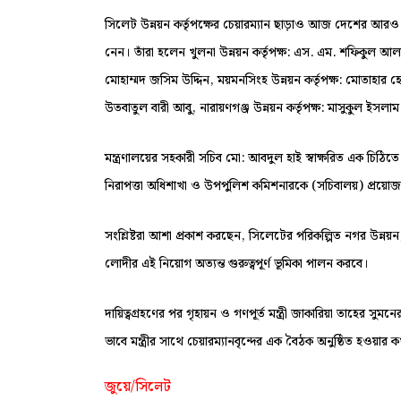
সিলেট উন্নয়ন কর্তৃপক্ষের চেয়ারম্যান ছাড়াও আজ দেশের আরও সাতটি
নেন। তাঁরা হলেন খুলনা উন্নয়ন কর্তৃপক্ষ: এস. এম. শফিকুল আলম
মোহাম্মদ জসিম উদ্দিন, ময়মনসিংহ উন্নয়ন কর্তৃপক্ষ: মোতাহার হোসেন
উতবাতুল বারী আবু, নারায়ণগঞ্জ উন্নয়ন কর্তৃপক্ষ: মাসুকুল ইসল
মন্ত্রণালয়ের সহকারী সচিব মো: আবদুল হাই স্বাক্ষরিত এক চিঠিতে এ
নিরাপত্তা অধিশাখা ও উপপুলিশ কমিশনারকে (সচিবালয়) প্রয়োজনী
সংশ্লিষ্টরা আশা প্রকাশ করছেন, সিলেটের পরিকল্পিত নগর উন্নয়ন
লোদীর এই নিয়োগ অত্যন্ত গুরুত্বপূর্ণ ভূমিকা পালন করবে।
দায়িত্বগ্রহণের পর গৃহায়ন ও গণপূর্ত মন্ত্রী জাকারিয়া তাহের সু
ভাবে মন্ত্রীর সাথে চেয়ারম্যানবৃন্দের এক বৈঠক অনুষ্ঠিত হওয়ার 
জুয়ে/সিলেট