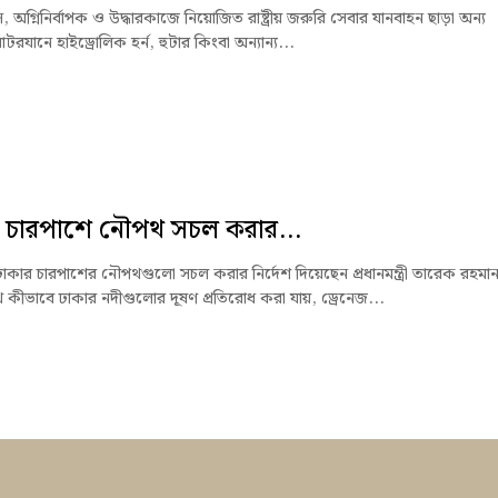
যান্স, অগ্নিনির্বাপক ও উদ্ধারকাজে নিয়োজিত রাষ্ট্রীয় জরুরি সেবার যানবাহন ছাড়া অন্য
যানে হাইড্রোলিক হর্ন, হুটার কিংবা অন্যান্য...
 চারপাশে নৌপথ সচল করার...
ঢাকার চারপাশের নৌপথগুলো সচল করার নির্দেশ দিয়েছেন প্রধানমন্ত্রী তারেক রহমা
কীভাবে ঢাকার নদীগুলোর দূষণ প্রতিরোধ করা যায়, ড্রেনেজ...