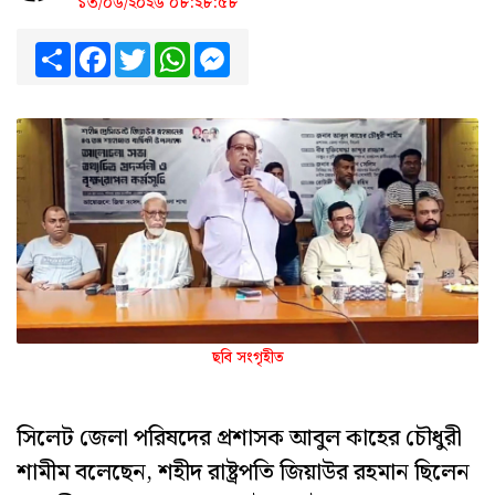
১৩/০৬/২০২৬ ০৮:২৮:৫৮
Share
Facebook
Twitter
WhatsApp
Messenger
ছবি সংগৃহীত
সিলেট জেলা পরিষদের প্রশাসক আবুল কাহের চৌধুরী
শামীম বলেছেন, শহীদ রাষ্ট্রপতি জিয়াউর রহমান ছিলেন