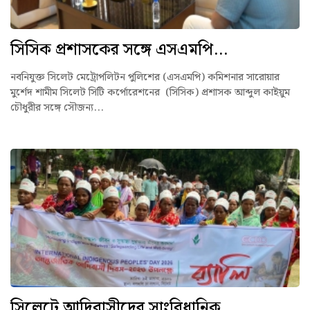
সিসিক প্রশাসকের সঙ্গে এসএমপি...
নবনিযুক্ত সিলেট মেট্রোপলিটন পুলিশের (এসএমপি) কমিশনার সারোয়ার
মুর্শেদ শামীম সিলেট সিটি কর্পোরেশনের (সিসিক) প্রশাসক আব্দুল কাইয়ুম
চৌধুরীর সঙ্গে সৌজন্য...
সিলেটে আদিবাসীদের সাংবিধানিক...