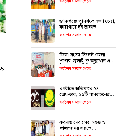
সর্বশেষ সংবাদ থেকে
জকিগঞ্জে পুলিশকে হত্যা চেষ্টা,
কারাগারে দুই ডাকাত
সর্বশেষ সংবাদ থেকে
জিয়া সংসদ সিলেট জেলা
শাখার ‘জুলাই গণঅভ্যুত্থান এবং
ঐক্যের রাজনীতি’ শীর্ষক
রও
সর্বশেষ সংবাদ থেকে
আলোচনা
নগরীতে অভিযানে ৫৪
গ্রেফতার, ৬৫টি যানবাহনের
বিরুদ্ধে মামলা
সর্বশেষ সংবাদ থেকে
করদাতাদের সেবা সহজ ও
স্বাচ্ছন্দ্যময় করতে
আইনজীবীদের ভূমিকা