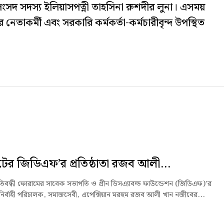
সদ সদস্য ইলিয়াসপত্নী তাহসিনা রুশদীর লুনা। এসময়
েতাকর্মী এবং সরকারি কর্মকর্তা-কর্মচারীবৃন্দ উপস্থিত
ের জিডিএফ’র প্রতিষ্ঠাতা রজব আলী...
রতিবন্ধী ফোরামের সাবেক সভাপতি ও গ্রীন ডিসএ্যাবল্ড ফাউন্ডেশন (জিডিএফ)’র
তা নির্বাহী পরিচালক, সমাজসেবী, এপেক্সিয়ান মরহুম রজব আলী খান নজীবের...