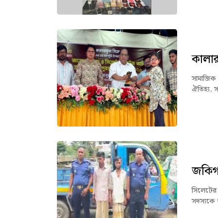
কালার
সামাজিক 
ঐতিহ্য, স
জকিগঞ্
সিলেটের 
সদস্যকে 