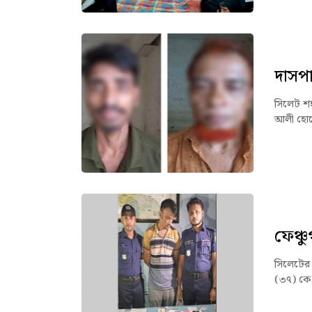
দাসপা
সিলেট শহ
আলী হোসে
ফেঞ্চ
সিলেটের ফ
(৩৭) কে 