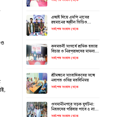
সর্বশেষ সংবাদ থেকে
অপরিহার্য: কর কমিশনার
ে
এআই দিয়ে এমপি নাসের
রহমানের অশ্লীল ভিডিও
ছড়ানোর অভিযোগে সাভার
সর্বশেষ সংবাদ থেকে
থেকে আটক ১
 ও
কদমতলী সংঘর্ষে শ্রমিক হত্যার
বিচার ও নিরপরাধদের মামলা
থেকে অব্যাহতির আহ্বান
সর্বশেষ সংবাদ থেকে
শ্রীমঙ্গলে সাংবাদিকদের সঙ্গে
নবাগত ওসির মতবিনিময়
য
সর্বশেষ সংবাদ থেকে
াই,
ওসমানীনগরে সড়ক দুর্ঘটনা:
নিহতদের পরিবার পাবে ৫ লাখ,
আহতরা ১ থেকে ৩ লাখ
সর্বশেষ সংবাদ থেকে