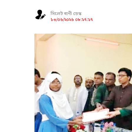
সিলেট বাণী ডেস্ক
১৩/০৬/২০২৬ ০৮:১৭:১৭