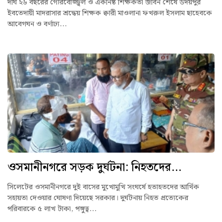
দীর্ঘ ২৬ বছরের গৌরবোজ্জ্বল ও একনিষ্ঠ শিক্ষকতা জীবন শেষে উদয়পুর
ইবতেদায়ী মাদরাসার শ্রদ্ধেয় শিক্ষক ক্বারী মাওলানা ফখরুল ইসলাম ছাহেবকে
আবেগঘন ও বর্ণাঢ্য...
ওসমানীনগরে সড়ক দুর্ঘটনা: নিহতদের...
সিলেটের ওসমানীনগরে দুই বাসের মুখোমুখি সংঘর্ষে হতাহতদের আর্থিক
সহায়তা দেওয়ার ঘোষণা দিয়েছে সরকার। দুর্ঘটনায় নিহত প্রত্যেকের
পরিবারকে ৫ লাখ টাকা, পঙ্গুত্ব...