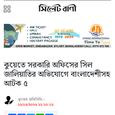
কুয়েতে সরকারি অফিসের সিল
জালিয়াতির অভিযোগে বাংলাদেশীসহ
আটক ৫
কুয়েত প্রতিনিধি::
১২/০৬/২০২৬ ১১:১০:০১