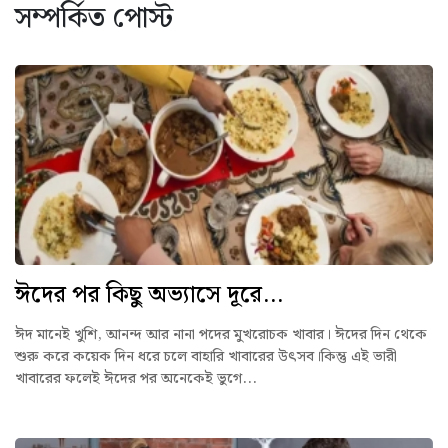
সম্পর্কিত পোস্ট
ঈদের পর কিছু অভ্যাসে দূরে...
ঈদ মানেই খুশি, আনন্দ আর নানা পদের মুখরোচক খাবার। ঈদের দিন থেকে
শুরু করে কয়েক দিন ধরে চলে বাহারি খাবারের উৎসব।কিন্তু এই ভারী
খাবারের ফলেই ঈদের পর অনেকেই ভুগে...