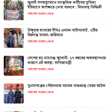
জুলাই গণঅভ্যুত্থানে সাংস্কৃতিক কর্মীদের ভূমিকা
ইতিহাসে স্বর্ণাক্ষরে লেখা থাকবে : মিফতাহ্ সিদ্দিকী
সর্বশেষ সংবাদ থেকে
টাঙ্গুয়ার হাওরের ইসিএ এলাকা হাউসবোট, ৬টির
বিরুদ্ধে মামলা–জরিমানা
সর্বশেষ সংবাদ থেকে
দেশের বড় চ্যালেঞ্জ জ্বালানী, ১৭ বছরের অব্যবস্থাপনার
কারণে এই অবস্থা: বাণিজ্যমন্ত্রী
সর্বশেষ সংবাদ থেকে
সুনামগঞ্জের পৌরসভার সাবেক ভারপ্রাপ্ত মেয়র আটক
সর্বশেষ সংবাদ থেকে