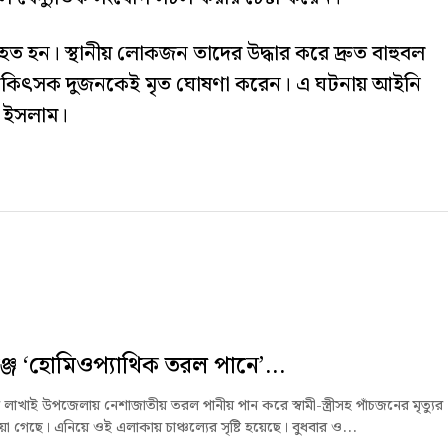
র আহত হন। স্থানীয় লোকজন তাদের উদ্ধার করে দ্রুত বাহুবল
্যরত চিকিৎসক দুজনকেই মৃত ঘোষণা করেন। এ ঘটনায় আইনি
ুল ইসলাম।
্জে ‘হোমিওপ্যাথিক তরল পানে’...
 লাখাই উপজেলায় নেশাজাতীয় তরল পানীয় পান করে স্বামী-স্ত্রীসহ পাঁচজনের মৃত্যুর
া গেছে। এনিয়ে ওই এলাকায় চাঞ্চল্যের সৃষ্টি হয়েছে। বুধবার ও...