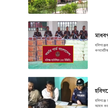
মাধবপ
হবিগঞ্জে
কসমেটিক্
হবিগঞ
হবিগঞ্জে 
আহত করা