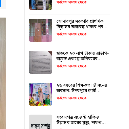
tsApp
Messenger
পরিকল্পনা
সর্বশেষ সংবাদ থেকে
সোনারপুর সরকারি প্রাথমিক
বিদ্যালয় তালাবদ্ধ থাকার পরও
চুরি
সর্বশেষ সংবাদ থেকে
ছাতকে ২০ লাখ টাকার এডিপি-
রাজস্ব প্রকল্পে অনিয়মের
অভিযোগ
সর্বশেষ সংবাদ থেকে
২৬ বছরের শিক্ষকতা জীবনের
অবসান: উদয়পুরে ক্বারী
মাওলানা ফখরুল ইসলামকে
সর্বশেষ সংবাদ থেকে
আবেগঘন বিদায়
সংবাদপত্র এজেন্ট হাফিজ
উল্লাহ’র মায়ের মৃত্যু, দাফন
সম্পন্ন