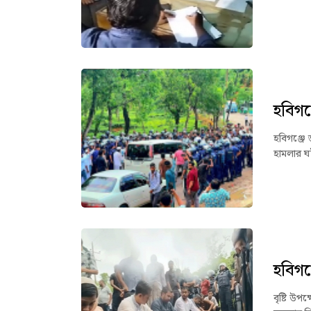
হবিগঞ
হবিগঞ্জে 
হামলার ঘ
হবিগঞ্
বৃষ্টি উপ