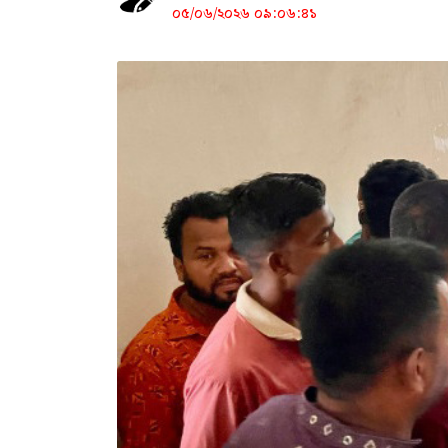
০৫/০৬/২০২৬ ০৯:০৬:৪১