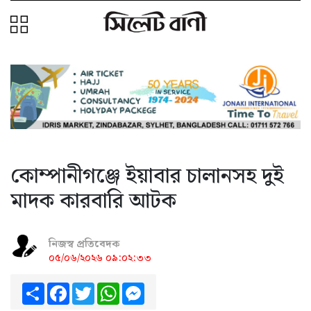
কোম্পানীগঞ্জে ইয়াবার চালানসহ দুই
মাদক কারবারি আটক
নিজস্ব প্রতিবেদক
০৫/০৬/২০২৬ ০৯:০২:৩৩
Share
Facebook
Twitter
WhatsApp
Messenger