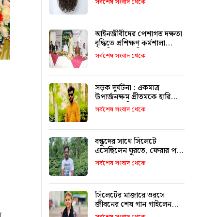
সর্বশেষ সংবাদ থেকে
আইনজীবীদের পেশাগত দক্ষতা
বৃদ্ধিতে প্রশিক্ষণ কর্মশালা
অপরিহার্য: এমপি এমরান
সর্বশেষ সংবাদ থেকে
আহমদ চৌধুরী
সড়ক দুর্ঘটনা : একমাত্র
উপার্জনক্ষম প্রীতমকে হারিয়ে
বাকরুদ্ধ পরিবার
সর্বশেষ সংবাদ থেকে
বন্ধুদের সাথে সিলেটে
এসেছিলেন ঘুরতে, ফেরার পথে
দুর্ঘটনায় মারা যান সাইফুল
সর্বশেষ সংবাদ থেকে
সিলেটের মাজারে ওরসে
জীবনের শেষ গান গাইলেন
ন
পেহেলি ভৈরবী