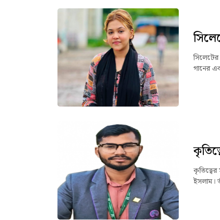
সিলে
সিলেটের 
গানের এক
কৃতিত্ব
কৃতিত্বের
ইসলাম। ত