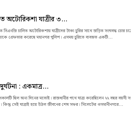
ে অটোরিকশা যাত্রীর ৩...
ে সিএনজি চালিত অটোরিকশায় যাত্রীদের টাকা চুরির সাথে জড়িত সংঘবদ্ধ চোর চক্
যকে গ্রেফতার করেছে মহানগর পুলিশ। এসময় চুরিতে ব্যবহৃত একটি...
র্ঘটনা : একমাত্র...
 সকালটি ছিল অন্য দিনের মতোই। রাজধানীর পথে যাত্রা করেছিলেন ২২ বছর বয়সী সপ
তম। কিন্তু সেই যাত্রাই হয়ে উঠল জীবনের শেষ সফর। সিলেটের ওসমানীনগরে...