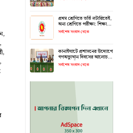
রাখবে : কয়েস লোদী
প্রথম শ্রেণিতে ভর্তি লটারিতেই,
অন্য শ্রেণিতে পরীক্ষা: শিক্ষা
মন্ত্রণালয়
সর্বশেষ সংবাদ থেকে
ন,
,
ী,
কানাইঘাটে প্রশাসনের উদ্যোগে
গণঅভ্যুত্থান দিবসের আলোচনা
,
সভা অনুষ্ঠিত
সর্বশেষ সংবাদ থেকে
ং
র