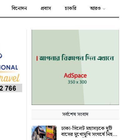
বিনোদন
প্রবাস
চাকরি
আরও
সর্বশেষ সংবাদ
ঢাকা-সিলেট মহাসড়কে দুটি
বাসের মুখোমুখি সংঘর্ষে নিহত