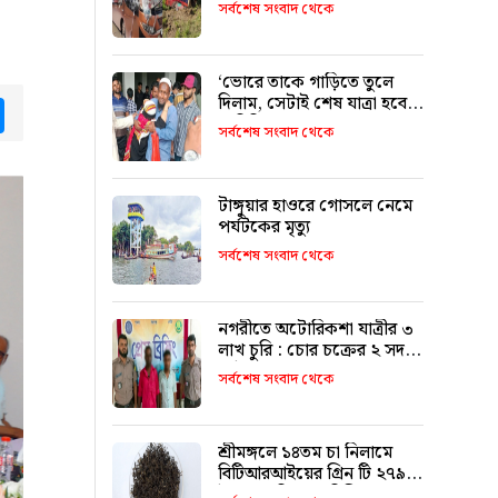
৯ জনের পরিচয় শনাক্ত
সর্বশেষ সংবাদ থেকে
‘ভোরে তাকে গাড়িতে তুলে
দিলাম, সেটাই শেষ যাত্রা হবে
tsApp
Messenger
ভাবিনি’
সর্বশেষ সংবাদ থেকে
টাঙ্গুয়ার হাওরে গোসলে নেমে
পর্যটকের মৃত্যু
সর্বশেষ সংবাদ থেকে
নগরীতে অটোরিকশা যাত্রীর ৩
লাখ চুরি : চোর চক্রের ২ সদস্য
আটক
সর্বশেষ সংবাদ থেকে
শ্রীমঙ্গলে ১৪তম চা নিলামে
বিটিআরআইয়ের গ্রিন টি ২৭৯০
টাকা কেজি দরে বিক্রি