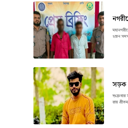
নগরীত
মহানগরীত
২জন সদস্
সড়ক দু
শুক্রবার
রায় প্রী