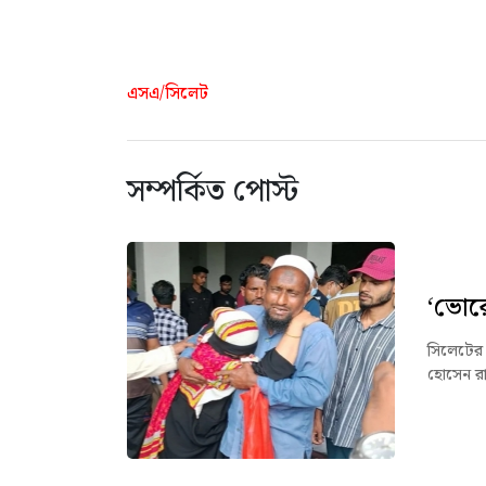
এসএ/সিলেট
সম্পর্কিত পোস্ট
‘ভোরে
সিলেটের 
হোসেন রা