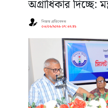
অগ্রাধিকার দিচ্ছে: ম
নিজস্ব প্রতিবেদক
০৩/০৬/২০২৬ ০৭:৩২:৪১