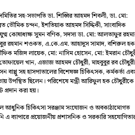
সমিতির সহ-সভাপতি ডা. শিব্বির আহমদ শিবলী, ডা. মো:
বব্রত ভৌমিক চন্দন, ইশতিয়াক আহমদ সিদ্দিকী, সাংবাদিক
 যুগ্ম কোষাধ্যক্ষ সুমন বণিক, সদস্য ডা. মো: আলতাফুর রহমা
িবুর রহমান শওকত, এ.কে.এম. আহাদুস সামাদ, বশিরুল হক
ৌফিক মজিদ লায়েক, মো: নাসিম হোসেন, মো: ইমরান চৌধুর
তোফায়েল খান, এজাজ আহমদ চৌধুরী, মাহবুবুর রব চৌধুরী
েন বাপ্পু সহ হাসপাতালের বিশেষজ্ঞ চিকিৎসক, কর্মকর্তা এব
 সভায় উপস্থিত ছিলেন। পরিশেষে মন্ত্রী আরিফুল হক চৌধুরীকে
ট প্রদান করা হয়।
তালে আধুনিক চিকিৎসা সরঞ্জাম সংযোজন ও অবকাঠামোগত
ে তিনি এ ব্যাপারে প্রয়োজনীয় প্রশাসনিক ও সরকারি সহযোগিতা