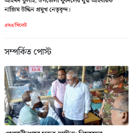
আহমদ তুলাই, উপজেলা যুবদলের যুগ্ম আহবায়ক
নাজিম উদ্দিন প্রমুখ নেতৃবৃন্দ।
এসএ/সিলেট
সম্পর্কিত পোস্ট