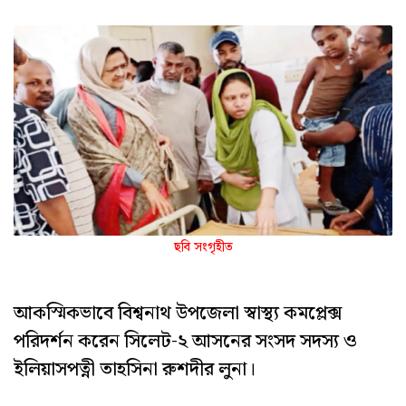
ছবি সংগৃহীত
আকস্মিকভাবে বিশ্বনাথ উপজেলা স্বাস্থ্য কমপ্লেক্স
পরিদর্শন করেন সিলেট-২ আসনের সংসদ সদস্য ও
ইলিয়াসপত্নী তাহসিনা রুশদীর লুনা।