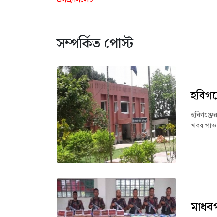
এসএ/সিলেট
সম্পর্কিত পোস্ট
হবিগঞ
হবিগঞ্জের
খবর পাওয়
মাধবপ