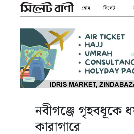
হোম
সিলেট
নবীগঞ্জে গৃহবধূকে
কারাগারে