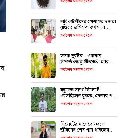
সর্বশেষ সংবাদ থেকে
আইনজীবীদের পেশাগত দক্ষতা
বৃদ্ধিতে প্রশিক্ষণ কর্মশালা
অপরিহার্য: এমপি এমরান
সর্বশেষ সংবাদ থেকে
আহমদ চৌধুরী
সড়ক দুর্ঘটনা : একমাত্র
উপার্জনক্ষম প্রীতমকে হারিয়ে
করা
বাকরুদ্ধ পরিবার
সর্বশেষ সংবাদ থেকে
বন্ধুদের সাথে সিলেটে
ের
এসেছিলেন ঘুরতে, ফেরার পথে
দুর্ঘটনায় মারা যান সাইফুল
সর্বশেষ সংবাদ থেকে
সিলেটের মাজারে ওরসে
জীবনের শেষ গান গাইলেন
পেহেলি ভৈরবী