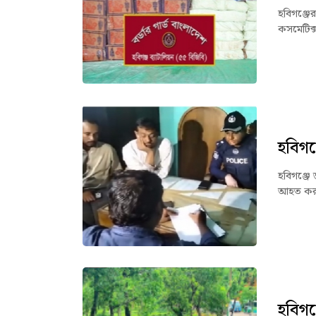
হবিগঞ্জে
কসমেটিক্
হবিগঞ
হবিগঞ্জে 
আহত করা
হবিগঞ