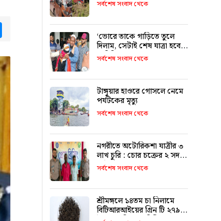
৯ জনের পরিচয় শনাক্ত
সর্বশেষ সংবাদ থেকে
tsApp
Messenger
‘ভোরে তাকে গাড়িতে তুলে
দিলাম, সেটাই শেষ যাত্রা হবে
ভাবিনি’
সর্বশেষ সংবাদ থেকে
টাঙ্গুয়ার হাওরে গোসলে নেমে
পর্যটকের মৃত্যু
সর্বশেষ সংবাদ থেকে
নগরীতে অটোরিকশা যাত্রীর ৩
লাখ চুরি : চোর চক্রের ২ সদস্য
আটক
সর্বশেষ সংবাদ থেকে
শ্রীমঙ্গলে ১৪তম চা নিলামে
বিটিআরআইয়ের গ্রিন টি ২৭৯০
টাকা কেজি দরে বিক্রি