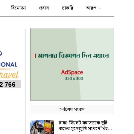
বিনোদন
প্রবাস
চাকরি
আরও
সর্বশেষ সংবাদ
ঢাকা-সিলেট মহাসড়কে দুটি
বাসের মুখোমুখি সংঘর্ষে নিহত