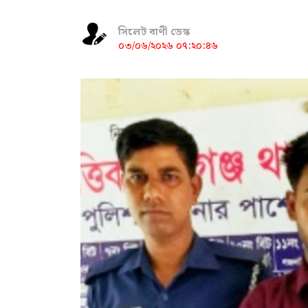
সিলেট বাণী ডেস্ক
০৩/০৬/২০২৬ ০৭:২০:৪৬