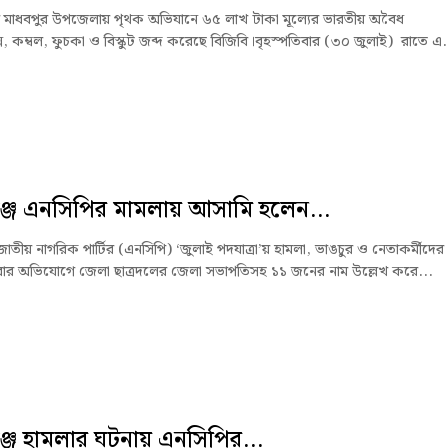
র মাধবপুর উপজেলায় পৃথক অভিযানে ৬৫ লাখ টাকা মূল্যের ভারতীয় অবৈধ
স, কম্বল, ফুচকা ও বিস্কুট জব্দ করেছে বিজিবি।বৃহস্পতিবার (৩০ জুলাই) রাতে এ.
্জে এনসিপির মামলায় আসামি হলেন...
জাতীয় নাগরিক পার্টির (এনসিপি) ‘জুলাই পদযাত্রা’য় হামলা, ভাঙচুর ও নেতাকর্মীদের
র অভিযোগে জেলা ছাত্রদলের জেলা সভাপতিসহ ১১ জনের নাম উল্লেখ করে...
্জে হামলার ঘটনায় এনসিপির...