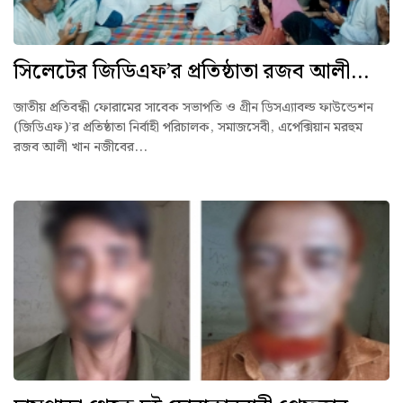
সিলেটের জিডিএফ’র প্রতিষ্ঠাতা রজব আলী...
জাতীয় প্রতিবন্ধী ফোরামের সাবেক সভাপতি ও গ্রীন ডিসএ্যাবল্ড ফাউন্ডেশন
(জিডিএফ)’র প্রতিষ্ঠাতা নির্বাহী পরিচালক, সমাজসেবী, এপেক্সিয়ান মরহুম
রজব আলী খান নজীবের...