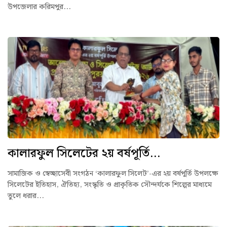
উপজেলার করিমপুর...
কালারফুল সিলেটের ২য় বর্ষপূর্তি...
সামাজিক ও স্বেচ্ছাসেবী সংগঠন ‘কালারফুল সিলেট’-এর ২য় বর্ষপূর্তি উপলক্ষে
সিলেটের ইতিহাস, ঐতিহ্য, সংস্কৃতি ও প্রাকৃতিক সৌন্দর্যকে শিল্পের মাধ্যমে
তুলে ধরার...