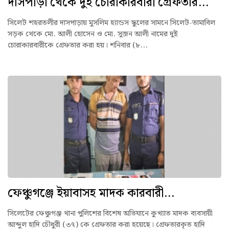
দাসপাড়া থেকে দুই চোরাকারবারী গ্রেফতার...
সিলেট শহরতলীর দাসপাড়ায় মুসলিম হ্যান্ডস স্কুলের সামনে সিলেট-তামাবিল
সড়ক থেকে মো. আলী হোসেন ও মো. সুজন আলী নামের দুই
চোরাকারবারীকে গ্রেফতার করা হয়। শনিবার (৮...
ফেঞ্চুগঞ্জে ইয়াবাসহ মাদক কারবারী...
সিলেটের ফেঞ্চুগঞ্জ থানা পুলিশের বিশেষ অভিযানে কুখ্যাত মাদক ব্যবসায়ী
আব্দুল হাদি চৌধুরী (৩৭) কে গ্রেফতার করা হয়েছে। গ্রেফতারকৃত হাদি