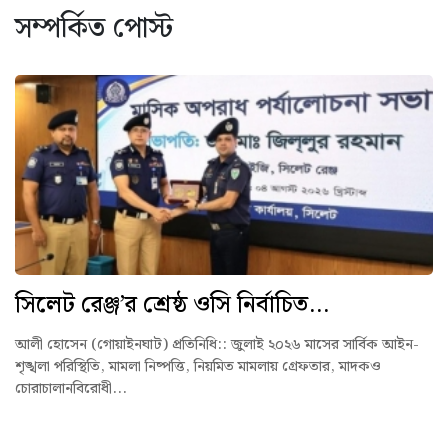
সম্পর্কিত পোস্ট
সিলেট রেঞ্জ’র শ্রেষ্ঠ ওসি নির্বাচিত...
আলী হোসেন (গোয়াইনঘাট) প্রতিনিধি:: ‎জুলাই ২০২৬ মাসের সার্বিক আইন-
শৃঙ্খলা পরিস্থিতি, মামলা নিষ্পত্তি, নিয়মিত মামলায় গ্রেফতার, মাদকও
চোরাচালানবিরোধী...