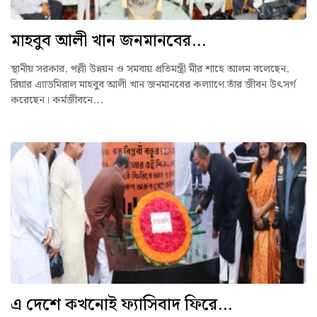
মাহবুব আলী খান জনমানবের...
স্থানীয় সরকার, পল্লী উন্নয়ন ও সমবায় প্রতিমন্ত্রী মীর শাহে আলম বলেছেন,
রিয়ার এ্যাডমিরাল মাহবুব আলী খান জনমানবের কল্যাণে তাঁর জীবন উৎসর্গ
করেছেন। কর্মজীবনে...
এ দেশে কখনোই ফ্যাসিবাদ ফিরে...