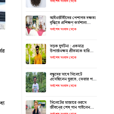
সর্বশেষ সংবাদ থেকে
আইনজীবীদের পেশাগত দক্ষতা
বৃদ্ধিতে প্রশিক্ষণ কর্মশালা
অপরিহার্য: এমপি এমরান
সর্বশেষ সংবাদ থেকে
আহমদ চৌধুরী
সড়ক দুর্ঘটনা : একমাত্র
ষের
উপার্জনক্ষম প্রীতমকে হারিয়ে
বাকরুদ্ধ পরিবার
সর্বশেষ সংবাদ থেকে
বন্ধুদের সাথে সিলেটে
এসেছিলেন ঘুরতে, ফেরার পথে
দুর্ঘটনায় মারা যান সাইফুল
সর্বশেষ সংবাদ থেকে
্যে
সিলেটের মাজারে ওরসে
জীবনের শেষ গান গাইলেন
পেহেলি ভৈরবী