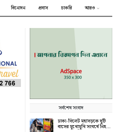
বিনোদন
প্রবাস
চাকরি
আরও
সর্বশেষ সংবাদ
ঢাকা-সিলেট মহাসড়কে দুটি
বাসের মুখোমুখি সংঘর্ষে নিহত