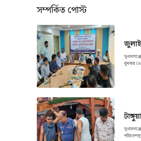
সম্পর্কিত পোস্ট
জুলাই
সুনামগঞ্
বুধবার (
টাঙ্গ
সুনামগঞ্জ
পরিবেশদূ