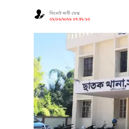
সিলেট বাণী ডেস্ক
০১/০৬/২০২৬ ০৭:৪১:১০