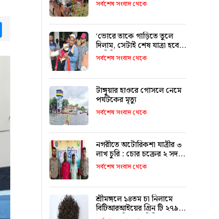
৯ জনের পরিচয় শনাক্ত
সর্বশেষ সংবাদ থেকে
tsApp
Messenger
‘ভোরে তাকে গাড়িতে তুলে
দিলাম, সেটাই শেষ যাত্রা হবে
ভাবিনি’
সর্বশেষ সংবাদ থেকে
টাঙ্গুয়ার হাওরে গোসলে নেমে
পর্যটকের মৃত্যু
সর্বশেষ সংবাদ থেকে
নগরীতে অটোরিকশা যাত্রীর ৩
লাখ চুরি : চোর চক্রের ২ সদস্য
আটক
সর্বশেষ সংবাদ থেকে
শ্রীমঙ্গলে ১৪তম চা নিলামে
বিটিআরআইয়ের গ্রিন টি ২৭৯০
টাকা কেজি দরে বিক্রি