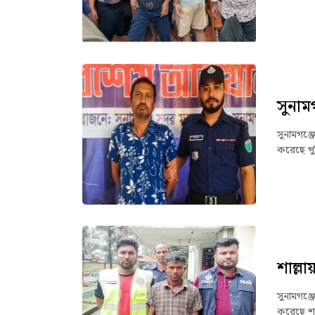
সুনাম
সুনামগঞ্
করেছে পু
শাল্ল
সুনামগঞ্
করেছে শা