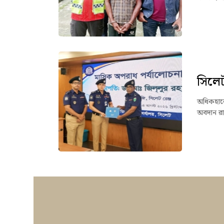
সিলেট 
অধিকহারে 
অবদান রা