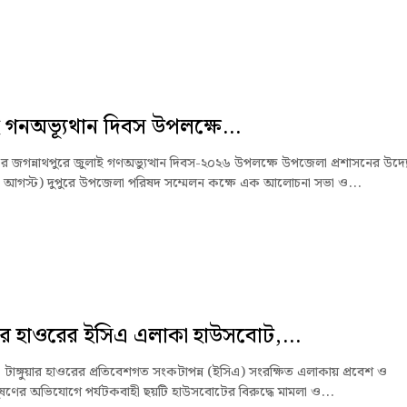
 গনঅভ্যূথান দিবস উপলক্ষে...
জের জগন্নাথপুরে জুলাই গণঅভ্যুত্থান দিবস-২০২৬ উপলক্ষে উপজেলা প্রশাসনের উদ্
৫ আগস্ট) দুপুরে উপজেলা পরিষদ সম্মেলন কক্ষে এক আলোচনা সভা ও...
ুয়ার হাওরের ইসিএ এলাকা হাউসবোট,...
ে টাঙ্গুয়ার হাওরের প্রতিবেশগত সংকটাপন্ন (ইসিএ) সংরক্ষিত এলাকায় প্রবেশ ও
ষণের অভিযোগে পর্যটকবাহী ছয়টি হাউসবোটের বিরুদ্ধে মামলা ও...