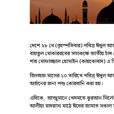
দেশে ২৮ মে (বৃহস্পতিবার) পবিত্র ঈদুল আ
বায়তুল মোকাররমের সভাকক্ষে জাতীয় চাঁদ দেখ
শাহ মোফাজ্জাল হোসাইন (কায়কোবাদ) এ সি
জিলহজ মাসের ১০ তারিখে পবিত্র ঈদুল আজহা
অর্জনের জন্য পশু কোরবানি করা হয়।
এদিকে, আন্জুমানে খেদমতে কুরআন সিলেট
আলীয়া মাদরাসা মাঠে ঈদের জামাত সকাল সা