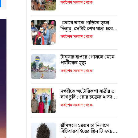
tsApp
Messenger
৯ জনের পরিচয় শনাক্ত
সর্বশেষ সংবাদ থেকে
‘ভোরে তাকে গাড়িতে তুলে
দিলাম, সেটাই শেষ যাত্রা হবে
ভাবিনি’
সর্বশেষ সংবাদ থেকে
টাঙ্গুয়ার হাওরে গোসলে নেমে
পর্যটকের মৃত্যু
সর্বশেষ সংবাদ থেকে
নগরীতে অটোরিকশা যাত্রীর ৩
লাখ চুরি : চোর চক্রের ২ সদস্য
আটক
সর্বশেষ সংবাদ থেকে
শ্রীমঙ্গলে ১৪তম চা নিলামে
বিটিআরআইয়ের গ্রিন টি ২৭৯০
টাকা কেজি দরে বিক্রি