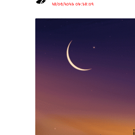
২৪/০৫/২০২৬ ০৮:১৪:০৭