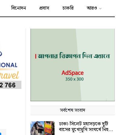
বিনোদন
প্রবাস
চাকরি
আরও
সর্বশেষ সংবাদ
ঢাকা-সিলেট মহাসড়কে দুটি
বাসের মুখোমুখি সংঘর্ষে নিহত