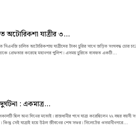
ে অটোরিকশা যাত্রীর ৩...
ে সিএনজি চালিত অটোরিকশায় যাত্রীদের টাকা চুরির সাথে জড়িত সংঘবদ্ধ চোর চক্
যকে গ্রেফতার করেছে মহানগর পুলিশ। এসময় চুরিতে ব্যবহৃত একটি...
র্ঘটনা : একমাত্র...
 সকালটি ছিল অন্য দিনের মতোই। রাজধানীর পথে যাত্রা করেছিলেন ২২ বছর বয়সী সপ
তম। কিন্তু সেই যাত্রাই হয়ে উঠল জীবনের শেষ সফর। সিলেটের ওসমানীনগরে...