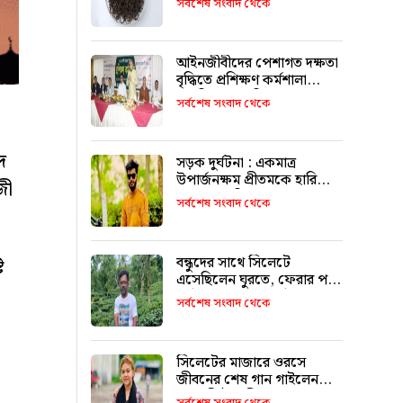
সর্বশেষ সংবাদ থেকে
আইনজীবীদের পেশাগত দক্ষতা
বৃদ্ধিতে প্রশিক্ষণ কর্মশালা
অপরিহার্য: এমপি এমরান
সর্বশেষ সংবাদ থেকে
আহমদ চৌধুরী
দ
সড়ক দুর্ঘটনা : একমাত্র
উপার্জনক্ষম প্রীতমকে হারিয়ে
জী
বাকরুদ্ধ পরিবার
সর্বশেষ সংবাদ থেকে
বন্ধুদের সাথে সিলেটে
ি
এসেছিলেন ঘুরতে, ফেরার পথে
দুর্ঘটনায় মারা যান সাইফুল
সর্বশেষ সংবাদ থেকে
সিলেটের মাজারে ওরসে
জীবনের শেষ গান গাইলেন
পেহেলি ভৈরবী