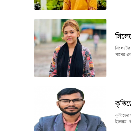
সিলে
সিলেটের 
গানের এক
কৃতিত্ব
কৃতিত্বের
ইসলাম। ত