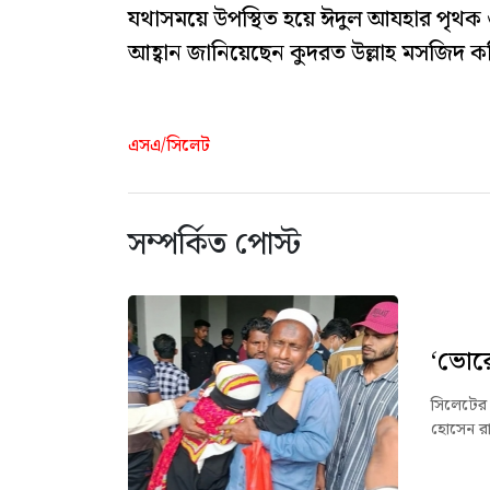
যথাসময়ে উপস্থিত হয়ে ঈদুল আযহার পৃথক ৩
আহ্বান জানিয়েছেন কুদরত উল্লাহ মসজিদ কম
এসএ/সিলেট
সম্পর্কিত পোস্ট
‘ভোরে
সিলেটের 
হোসেন রা