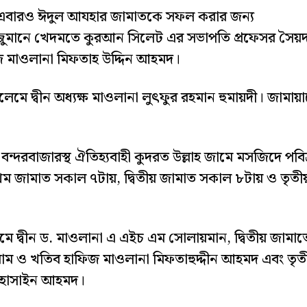
ায় এবারও ঈদুল আযহার জামাতকে সফল করার জন্য
্জুমানে খেদমতে কুরআন সিলেট এর সভাপতি প্রফেসর সৈয়
িজ মাওলানা মিফতাহ উদ্দিন আহমদ।
লেমে দ্বীন অধ্যক্ষ মাওলানা লুৎফুর রহমান হুমায়দী। জামায়
ন্দরবাজারস্থ ঐতিহ্যবাহী কুদরত উল্লাহ জামে মসজিদে পবিত
রথম জামাত সকাল ৭টায়, দ্বিতীয় জামাত সকাল ৮টায় ও তৃতী
মে দ্বীন ড. মাওলানা এ এইচ এম সোলায়মান, দ্বিতীয় জামাত
াম ও খতিব হাফিজ মাওলানা মিফতাহুদ্দীন আহমদ এবং তৃত
 হোসাইন আহমদ।