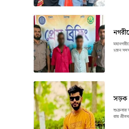
নগরীত
মহানগরীত
২জন সদস্
সড়ক দু
শুক্রবার
রায় প্রী