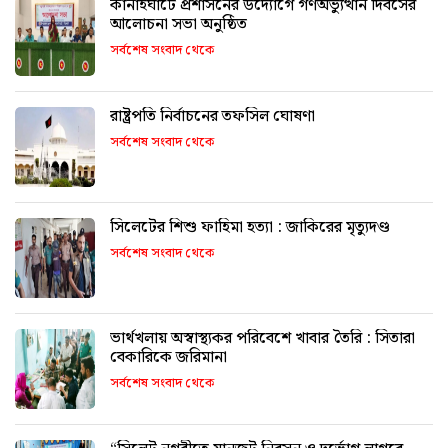
কানাইঘাটে প্রশাসনের উদ্যোগে গণঅভ্যুত্থান দিবসের
আলোচনা সভা অনুষ্ঠিত
সর্বশেষ সংবাদ থেকে
রাষ্ট্রপতি নির্বাচনের তফসিল ঘোষণা
সর্বশেষ সংবাদ থেকে
সিলেটের শিশু ফাহিমা হত্যা : জাকিরের মৃত্যুদণ্ড
সর্বশেষ সংবাদ থেকে
ভার্থখলায় অস্বাস্থ্যকর পরিবেশে খাবার তৈরি : সিতারা
বেকারিকে জরিমানা
সর্বশেষ সংবাদ থেকে