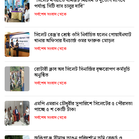
“সিলেট নগরীতে যানজট নিরসন ও দুর্ভোগ লাগবে
পর্যাপ্ত সিটি বাস চালুর দাবি”
সর্বশেষ সংবাদ থেকে
সিলেট রেঞ্জ’র শ্রেষ্ঠ ওসি নির্বাচিত হলেন গোয়াইনঘাট
থানার অফিসার ইনচার্জ ওমর ফারুক মোড়ল
সর্বশেষ সংবাদ থেকে
রোটারী ক্লাব অব সিলেট সিনার্জির বৃক্ষরোপণ কর্মসূচি
অনুষ্ঠিত
সর্বশেষ সংবাদ থেকে
এমপি এমরান চৌধুরীর সুপারিশে সিলেটের ৫ পৌরসভা
পাচ্ছে ৫ শ কোটি টাকা
সর্বশেষ সংবাদ থেকে
জকিগঞ্জে সীমান্ত ভাঙন পরিদর্শনে ভূমি রেকর্ড ও