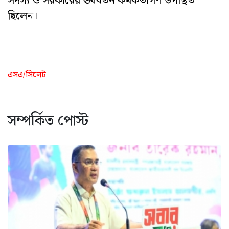
সদস্য ও সরকারের ঊধর্বতন কর্মকর্তাগণ উপস্থিত
ছিলেন।
এসএ/সিলেট
সম্পর্কিত পোস্ট