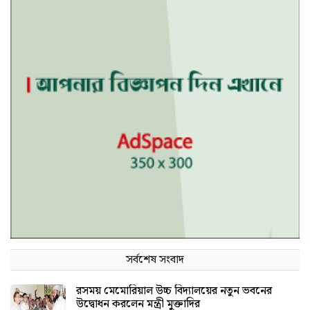
সর্বশেষ সংবাদ
রসময় মেমোরিয়াল উচ্চ বিদ্যালয়ের নতুন ভবনের
উদ্বোধন করলেন মন্ত্রী মুক্তাদির