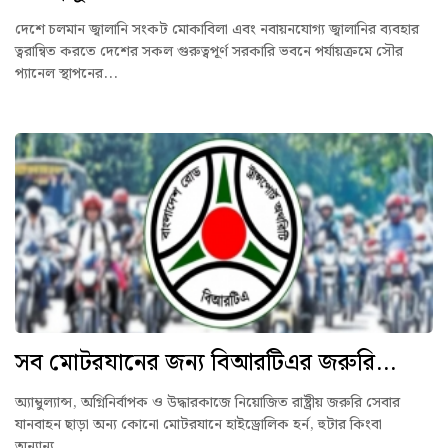
দেশে চলমান জ্বালানি সংকট মোকাবিলা এবং নবায়নযোগ্য জ্বালানির ব্যবহার
ত্বরান্বিত করতে দেশের সকল গুরুত্বপূর্ণ সরকারি ভবনে পর্যায়ক্রমে সৌর
প্যানেল স্থাপনের...
সব মোটরযানের জন্য বিআরটিএর জরুরি...
অ্যাম্বুল্যান্স, অগ্নিনির্বাপক ও উদ্ধারকাজে নিয়োজিত রাষ্ট্রীয় জরুরি সেবার
যানবাহন ছাড়া অন্য কোনো মোটরযানে হাইড্রোলিক হর্ন, হুটার কিংবা
অন্যান্য...