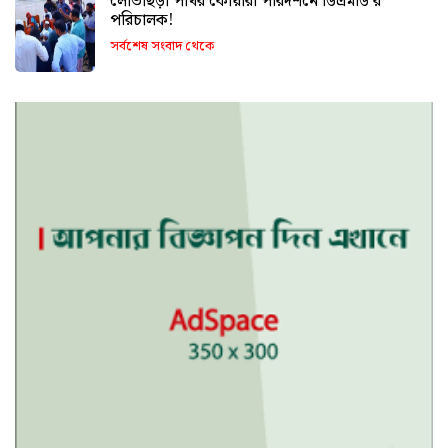
লোভাছড়া পাথর কোয়ারী পরিদর্শনে ডিএমডি’র
পরিচালক!
সর্বশেষ সংবাদ থেকে