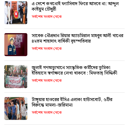
এ দেশে কখনোই ফ্যাসিবাদ ফিরে আসবে না: আব্দুল
কাইয়ুম চৌধুরী
সর্বশেষ সংবাদ থেকে
সাবেক নৌপ্রধান রিয়ার অ্যাডমিরাল মাহবুব আলী খানের
৪২তম শাহাদাৎ বার্ষিকী বৃহস্পতিবার
সর্বশেষ সংবাদ থেকে
জুলাই গণঅভ্যুত্থানে সাংস্কৃতিক কর্মীদের ভূমিকা
ইতিহাসে স্বর্ণাক্ষরে লেখা থাকবে : মিফতাহ্ সিদ্দিকী
সর্বশেষ সংবাদ থেকে
টাঙ্গুয়ার হাওরের ইসিএ এলাকা হাউসবোট, ৬টির
বিরুদ্ধে মামলা–জরিমানা
সর্বশেষ সংবাদ থেকে