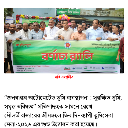
ছবি সংগৃহীত
“জনবান্ধব অটোমেটেড ভূমি ব্যবস্থাপনা : সুরক্ষিত ভূমি,
সমৃদ্ধ ভবিষ্যৎ” প্রতিপাদ্যকে সামনে রেখে
মৌলভীবাজারের শ্রীমঙ্গলে তিন দিনব্যাপী ভূমিসেবা
মেলা-২০২৬ এর শুভ উদ্বোধন করা হয়েছে।