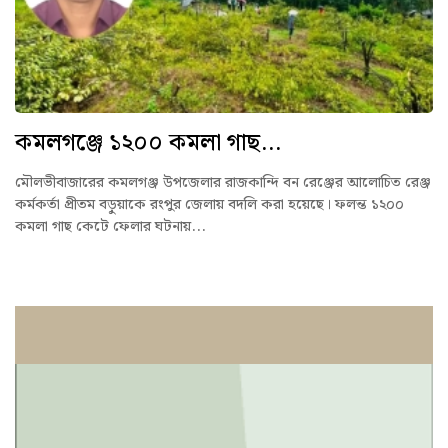
কমলগঞ্জে ১২০০ কমলা গাছ...
মৌলভীবাজারের কমলগঞ্জ উপজেলার রাজকান্দি বন রেঞ্জের আলোচিত রেঞ্জ
কর্মকর্তা প্রীতম বড়ুয়াকে রংপুর জেলায় বদলি করা হয়েছে। ফলন্ত ১২০০
কমলা গাছ কেটে ফেলার ঘটনায়...