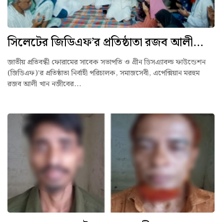
সিলেটের জিডিএফ’র প্রতিষ্ঠাতা রজব আলী...
জাতীয় প্রতিবন্ধী ফোরামের সাবেক সভাপতি ও গ্রীন ডিসএ্যাবল্ড ফাউন্ডেশন
(জিডিএফ)’র প্রতিষ্ঠাতা নির্বাহী পরিচালক, সমাজসেবী, এপেক্সিয়ান মরহুম
রজব আলী খান নজীবের...