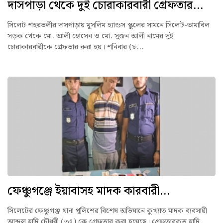
দাসপাড়া থেকে দুই চোরাকারবারী গ্রেফতার...
সিলেট শহরতলীর দাসপাড়ায় মুসলিম হ্যান্ডস স্কুলের সামনে সিলেট-তামাবিল
সড়ক থেকে মো. আলী হোসেন ও মো. সুজন আলী নামের দুই
চোরাকারবারীকে গ্রেফতার করা হয়। শনিবার (৮...
ফেঞ্চুগঞ্জে ইয়াবাসহ মাদক কারবারী...
সিলেটের ফেঞ্চুগঞ্জ থানা পুলিশের বিশেষ অভিযানে কুখ্যাত মাদক ব্যবসায়ী
আব্দুল হাদি চৌধুরী (৩৭) কে গ্রেফতার করা হয়েছে। গ্রেফতারকৃত হাদি