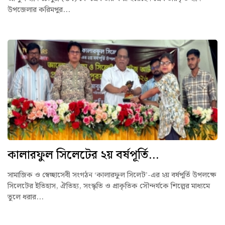
উপজেলার করিমপুর...
কালারফুল সিলেটের ২য় বর্ষপূর্তি...
সামাজিক ও স্বেচ্ছাসেবী সংগঠন ‘কালারফুল সিলেট’-এর ২য় বর্ষপূর্তি উপলক্ষে
সিলেটের ইতিহাস, ঐতিহ্য, সংস্কৃতি ও প্রাকৃতিক সৌন্দর্যকে শিল্পের মাধ্যমে
তুলে ধরার...