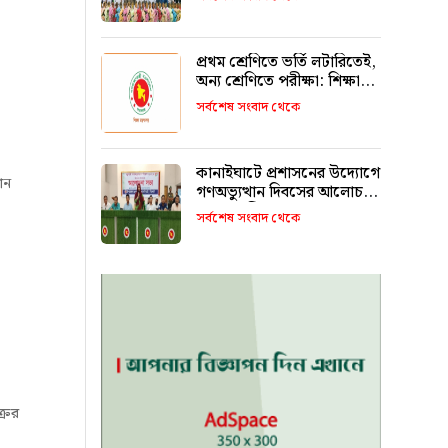
রাখবে : কয়েস লোদী
প্রথম শ্রেণিতে ভর্তি লটারিতেই,
অন্য শ্রেণিতে পরীক্ষা: শিক্ষা
মন্ত্রণালয়
সর্বশেষ সংবাদ থেকে
কানাইঘাটে প্রশাসনের উদ্যোগে
ান
গণঅভ্যুত্থান দিবসের আলোচনা
সভা অনুষ্ঠিত
সর্বশেষ সংবাদ থেকে
রের