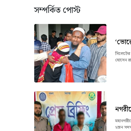
সম্পর্কিত পোস্ট
‘ভোরে
সিলেটের 
হোসেন রা
নগরীত
মহানগরীত
২জন সদস্