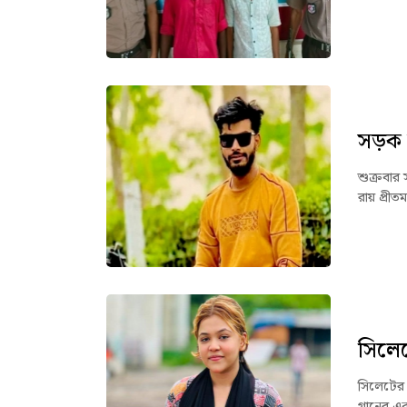
সড়ক দু
শুক্রবার
রায় প্রী
সিলে
সিলেটের 
গানের এক