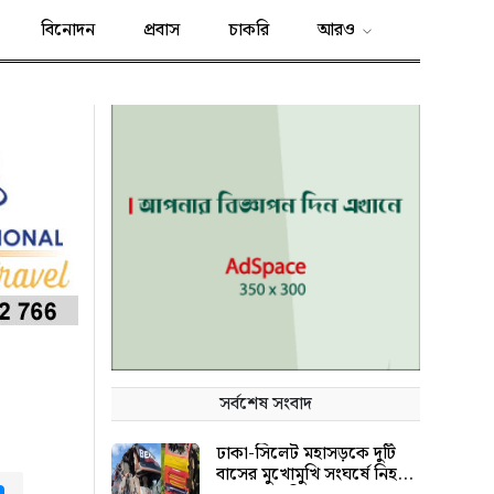
বিনোদন
প্রবাস
চাকরি
আরও
সর্বশেষ সংবাদ
ঢাকা-সিলেট মহাসড়কে দুটি
বাসের মুখোমুখি সংঘর্ষে নিহত