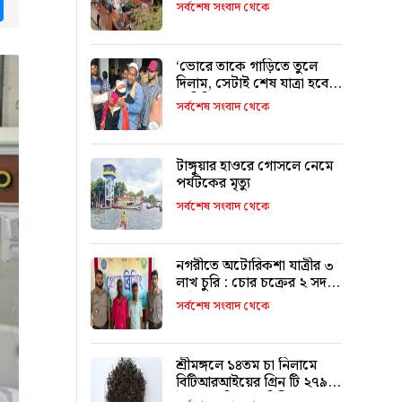
tsApp
Messenger
৯ জনের পরিচয় শনাক্ত
সর্বশেষ সংবাদ থেকে
‘ভোরে তাকে গাড়িতে তুলে
দিলাম, সেটাই শেষ যাত্রা হবে
ভাবিনি’
সর্বশেষ সংবাদ থেকে
টাঙ্গুয়ার হাওরে গোসলে নেমে
পর্যটকের মৃত্যু
সর্বশেষ সংবাদ থেকে
নগরীতে অটোরিকশা যাত্রীর ৩
লাখ চুরি : চোর চক্রের ২ সদস্য
আটক
সর্বশেষ সংবাদ থেকে
শ্রীমঙ্গলে ১৪তম চা নিলামে
বিটিআরআইয়ের গ্রিন টি ২৭৯০
টাকা কেজি দরে বিক্রি