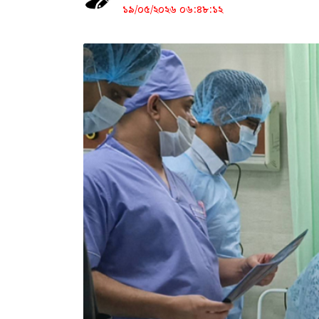
১৯/০৫/২০২৬ ০৬:৪৮:১২