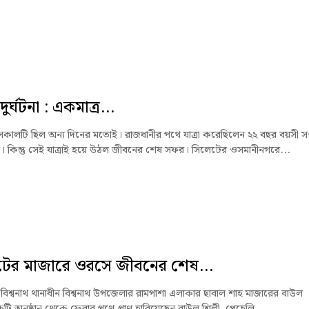
র্ঘটনা : একমাত্র...
 সকালটি ছিল অন্য দিনের মতোই। রাজধানীর পথে যাত্রা করেছিলেন ২২ বছর বয়সী সপ
তম। কিন্তু সেই যাত্রাই হয়ে উঠল জীবনের শেষ সফর। সিলেটের ওসমানীনগরে...
টের মাজারে ওরসে জীবনের শেষ...
বিশ্বনাথ থানাধীন বিশ্বনাথ উপজেলার রামপাশা এলাকার ছাবাল শাহ মাজারের বাউল
টি অনুষ্ঠান থেকে ফেরার পথে প্রাণ হারিয়েছেন বাউল শিল্পী পেহেলি...