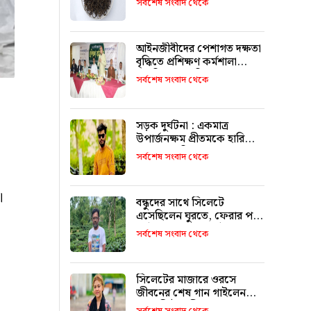
সর্বশেষ সংবাদ থেকে
আইনজীবীদের পেশাগত দক্ষতা
বৃদ্ধিতে প্রশিক্ষণ কর্মশালা
অপরিহার্য: এমপি এমরান
সর্বশেষ সংবাদ থেকে
আহমদ চৌধুরী
সড়ক দুর্ঘটনা : একমাত্র
উপার্জনক্ষম প্রীতমকে হারিয়ে
বাকরুদ্ধ পরিবার
সর্বশেষ সংবাদ থেকে
।
বন্ধুদের সাথে সিলেটে
এসেছিলেন ঘুরতে, ফেরার পথে
দুর্ঘটনায় মারা যান সাইফুল
সর্বশেষ সংবাদ থেকে
সিলেটের মাজারে ওরসে
জীবনের শেষ গান গাইলেন
পেহেলি ভৈরবী