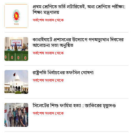
প্রথম শ্রেণিতে ভর্তি লটারিতেই, অন্য শ্রেণিতে পরীক্ষা:
শিক্ষা মন্ত্রণালয়
সর্বশেষ সংবাদ থেকে
কানাইঘাটে প্রশাসনের উদ্যোগে গণঅভ্যুত্থান দিবসের
আলোচনা সভা অনুষ্ঠিত
সর্বশেষ সংবাদ থেকে
রাষ্ট্রপতি নির্বাচনের তফসিল ঘোষণা
সর্বশেষ সংবাদ থেকে
সিলেটের শিশু ফাহিমা হত্যা : জাকিরের মৃত্যুদণ্ড
সর্বশেষ সংবাদ থেকে