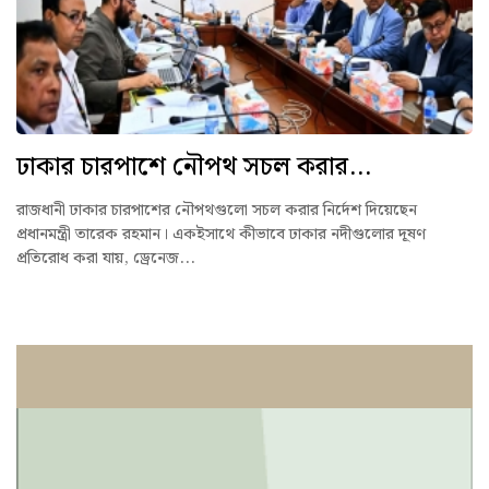
ঢাকার চারপাশে নৌপথ সচল করার...
রাজধানী ঢাকার চারপাশের নৌপথগুলো সচল করার নির্দেশ দিয়েছেন
প্রধানমন্ত্রী তারেক রহমান। একইসাথে কীভাবে ঢাকার নদীগুলোর দূষণ
প্রতিরোধ করা যায়, ড্রেনেজ...