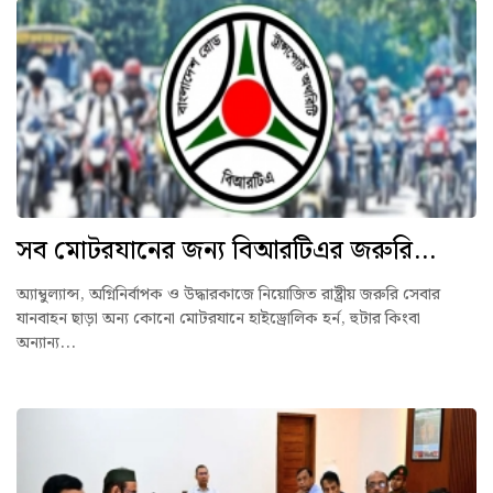
সব মোটরযানের জন্য বিআরটিএর জরুরি...
অ্যাম্বুল্যান্স, অগ্নিনির্বাপক ও উদ্ধারকাজে নিয়োজিত রাষ্ট্রীয় জরুরি সেবার
যানবাহন ছাড়া অন্য কোনো মোটরযানে হাইড্রোলিক হর্ন, হুটার কিংবা
অন্যান্য...