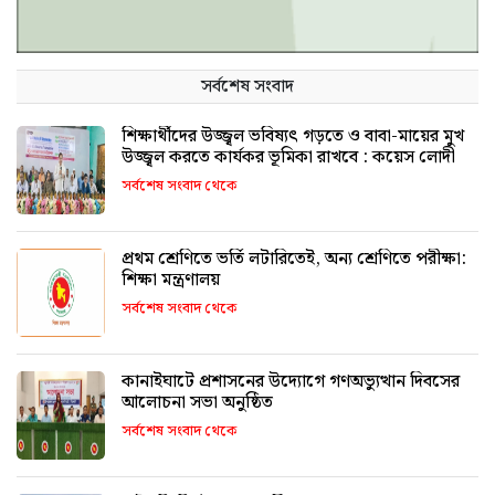
সর্বশেষ সংবাদ
শিক্ষার্থীদের উজ্জ্বল ভবিষ্যৎ গড়তে ও বাবা-মায়ের মুখ
উজ্জ্বল করতে কার্যকর ভূমিকা রাখবে : কয়েস লোদী
সর্বশেষ সংবাদ থেকে
প্রথম শ্রেণিতে ভর্তি লটারিতেই, অন্য শ্রেণিতে পরীক্ষা:
শিক্ষা মন্ত্রণালয়
সর্বশেষ সংবাদ থেকে
কানাইঘাটে প্রশাসনের উদ্যোগে গণঅভ্যুত্থান দিবসের
আলোচনা সভা অনুষ্ঠিত
সর্বশেষ সংবাদ থেকে