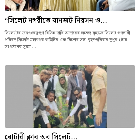
“সিলেট নগরীতে যানজট নিরসন ও...
সিলেটের জনগুরুত্বপূর্ণ বিভিন্ন দাবি আদায়ের লক্ষ্যে বৃহত্তর সিলেট গণদাবী
পরিষদ সিলেট মহানগর কমিটির এক বিশেষ সভা বৃহস্পতিবার দুপুর ২টায়
সংগঠনের সুরমা...
রোটারী ক্লাব অব সিলেট...