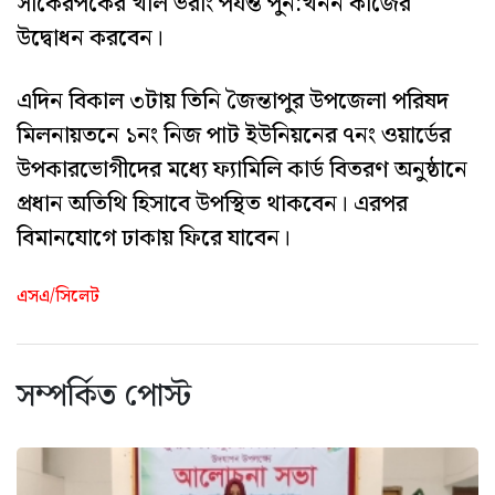
সাকেরপকের খাল ভরাং পর্যন্ত পুন:খনন কাজের
উদ্বোধন করবেন।
এদিন বিকাল ৩টায় তিনি জৈন্তাপুর উপজেলা পরিষদ
মিলনায়তনে ১নং নিজ পাট ইউনিয়নের ৭নং ওয়ার্ডের
উপকারভোগীদের মধ্যে ফ্যামিলি কার্ড বিতরণ অনুষ্ঠানে
প্রধান অতিথি হিসাবে উপস্থিত থাকবেন। এরপর
বিমানযোগে ঢাকায় ফিরে যাবেন।
এসএ/সিলেট
সম্পর্কিত পোস্ট