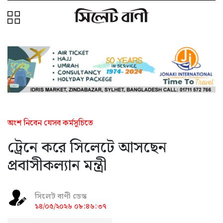
অংশ নিবেন যেসব কর্মসূচিতে
ট্রেনে করে সিলেটে আসছেন
প্রবাসীকল্যান মন্ত্রী
সিলেট বাণী ডেস্ক
১৪/০৫/২০২৬ ০৮:৪৬:৩৭