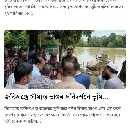
রোটারি ক্লাব অব সিলেট সিনার্জির উদ্যোগে পরিবেশ রক্ষায় জনসচেতনতা
বৃদ্ধির লক্ষ্যে গো গ্রিণ এর আওতায় এক বৃক্ষরোপণ কর্মসূচি অনুষ্ঠিত হয়েছে।
বৃহস্পতিবার (৬...
জকিগঞ্জে সীমান্ত ভাঙন পরিদর্শনে ভূমি...
সিলেটের জকিগঞ্জ উপজেলার কুশিয়ারা নদীর সীমান্ত ভাঙন এবং এর ফলে
দেশের মানচিত্রে সম্ভাব্য পরিবর্তনের বিষয়টি সরেজমিনে পরিদর্শন করেছেন
ভূমি রেকর্ড ও জরিপ...