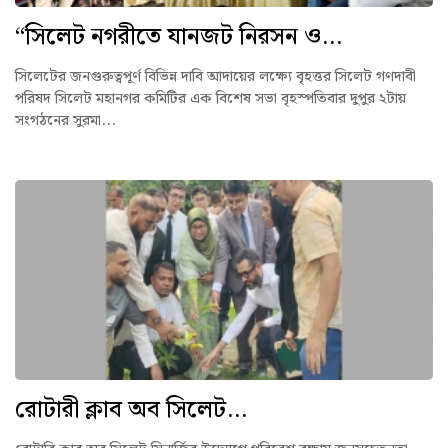
“সিলেট নগরীতে যানজট নিরসন ও...
সিলেটের জনগুরুত্বপূর্ণ বিভিন্ন দাবি আদায়ের লক্ষ্যে বৃহত্তর সিলেট গণদাবী
পরিষদ সিলেট মহানগর কমিটির এক বিশেষ সভা বৃহস্পতিবার দুপুর ২টায়
সংগঠনের সুরমা...
রোটারী ক্লাব অব সিলেট...