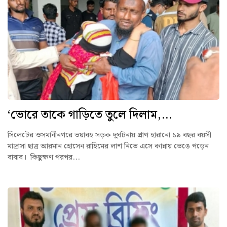
‘ভোরে তাকে গাড়িতে তুলে দিলাম,...
সিলেটের ওসমানীনগরে ভয়াবহ সড়ক দুর্ঘটনায় প্রাণ হারানো ১৯ বছর বয়সী
মাদ্রাসা ছাত্র আরমান হোসেন রাহিমের লাশ নিতে এসে কান্নায় ভেঙে পড়েন
বাবাব। কিছুক্ষণ পরপর...