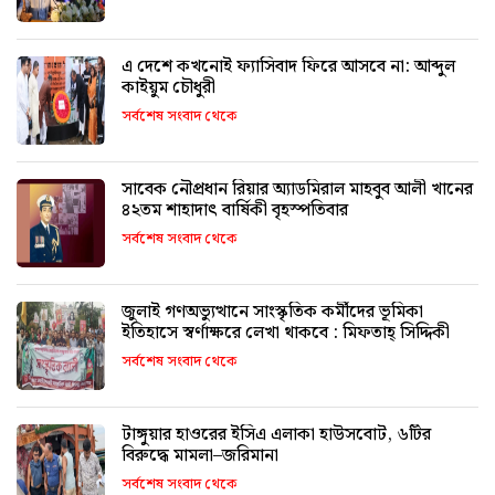
এ দেশে কখনোই ফ্যাসিবাদ ফিরে আসবে না: আব্দুল
কাইয়ুম চৌধুরী
সর্বশেষ সংবাদ থেকে
সাবেক নৌপ্রধান রিয়ার অ্যাডমিরাল মাহবুব আলী খানের
৪২তম শাহাদাৎ বার্ষিকী বৃহস্পতিবার
সর্বশেষ সংবাদ থেকে
জুলাই গণঅভ্যুত্থানে সাংস্কৃতিক কর্মীদের ভূমিকা
ইতিহাসে স্বর্ণাক্ষরে লেখা থাকবে : মিফতাহ্ সিদ্দিকী
সর্বশেষ সংবাদ থেকে
টাঙ্গুয়ার হাওরের ইসিএ এলাকা হাউসবোট, ৬টির
বিরুদ্ধে মামলা–জরিমানা
সর্বশেষ সংবাদ থেকে