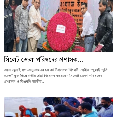
সিলেট জেলা পরিষদের প্রশাসক...
আজ জুলাই গণ-অভ্যুত্থানের ২য় বর্ষ উপলক্ষে সিলেট নগরীর "জুলাই স্মৃতি
স্তম্ভে" ফুল দিয়ে গভীর শ্রদ্ধা নিবেদন করেছেন সিলেট জেলা পরিষদের
প্রশাসক ও বিএনপি জাতীয়...