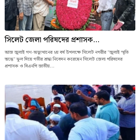
সিলেট জেলা পরিষদের প্রশাসক...
আজ জুলাই গণ-অভ্যুত্থানের ২য় বর্ষ উপলক্ষে সিলেট নগরীর "জুলাই স্মৃতি
স্তম্ভে" ফুল দিয়ে গভীর শ্রদ্ধা নিবেদন করেছেন সিলেট জেলা পরিষদের
প্রশাসক ও বিএনপি জাতীয়...