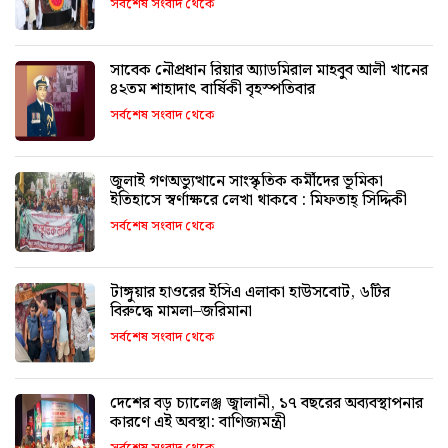
সর্বশেষ সংবাদ থেকে
সাবেক নৌপ্রধান রিয়ার অ্যাডমিরাল মাহবুব আলী খানের
৪২তম শাহাদাৎ বার্ষিকী বৃহস্পতিবার
সর্বশেষ সংবাদ থেকে
জুলাই গণঅভ্যুত্থানে সাংস্কৃতিক কর্মীদের ভূমিকা
ইতিহাসে স্বর্ণাক্ষরে লেখা থাকবে : মিফতাহ্ সিদ্দিকী
সর্বশেষ সংবাদ থেকে
টাঙ্গুয়ার হাওরের ইসিএ এলাকা হাউসবোট, ৬টির
বিরুদ্ধে মামলা–জরিমানা
সর্বশেষ সংবাদ থেকে
দেশের বড় চ্যালেঞ্জ জ্বালানী, ১৭ বছরের অব্যবস্থাপনার
কারণে এই অবস্থা: বাণিজ্যমন্ত্রী