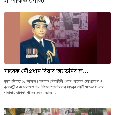
সম্পর্কিত পোস্ট
সাবেক নৌপ্রধান রিয়ার অ্যাডমিরাল...
বৃহস্পতিবার (৬ আগস্ট) সাবেক নৌবাহিনী প্রধান, সাবেক যোগাযোগ ও
কৃষিমন্ত্রী এবং সমাজসেবক রিয়ার অ্যাডমিরাল মাহবুব আলী খানের ৪২তম
শাহাদাৎ বার্ষিকী পালিত হবে। আজ...