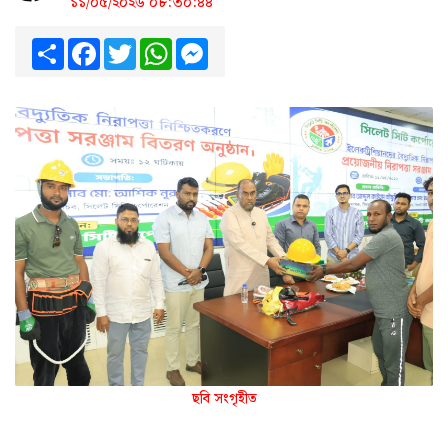
১১/০৫/২০২৬ ০৮:৩০:৪৪
Share
Facebook
Twitter
WhatsApp
Messenger
ছবি সংগৃহীত