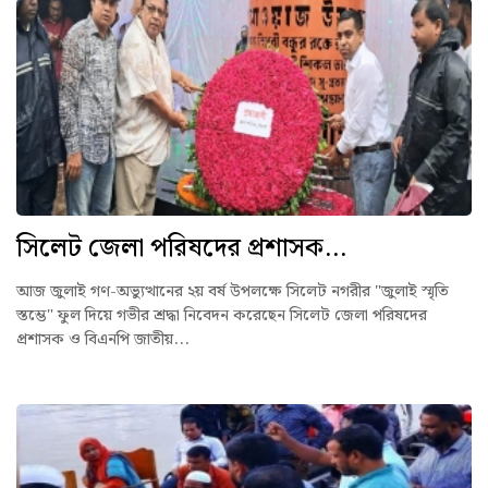
সিলেট জেলা পরিষদের প্রশাসক...
আজ জুলাই গণ-অভ্যুত্থানের ২য় বর্ষ উপলক্ষে সিলেট নগরীর "জুলাই স্মৃতি
স্তম্ভে" ফুল দিয়ে গভীর শ্রদ্ধা নিবেদন করেছেন সিলেট জেলা পরিষদের
প্রশাসক ও বিএনপি জাতীয়...