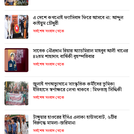
এ দেশে কখনোই ফ্যাসিবাদ ফিরে আসবে না: আব্দুল
কাইয়ুম চৌধুরী
সর্বশেষ সংবাদ থেকে
সাবেক নৌপ্রধান রিয়ার অ্যাডমিরাল মাহবুব আলী খানের
৪২তম শাহাদাৎ বার্ষিকী বৃহস্পতিবার
সর্বশেষ সংবাদ থেকে
জুলাই গণঅভ্যুত্থানে সাংস্কৃতিক কর্মীদের ভূমিকা
ইতিহাসে স্বর্ণাক্ষরে লেখা থাকবে : মিফতাহ্ সিদ্দিকী
সর্বশেষ সংবাদ থেকে
টাঙ্গুয়ার হাওরের ইসিএ এলাকা হাউসবোট, ৬টির
বিরুদ্ধে মামলা–জরিমানা
সর্বশেষ সংবাদ থেকে