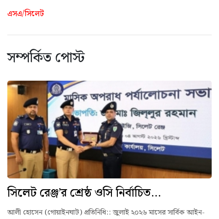
এসএ/সিলেট
সম্পর্কিত পোস্ট
সিলেট রেঞ্জ’র শ্রেষ্ঠ ওসি নির্বাচিত...
আলী হোসেন (গোয়াইনঘাট) প্রতিনিধি:: ‎জুলাই ২০২৬ মাসের সার্বিক আইন-