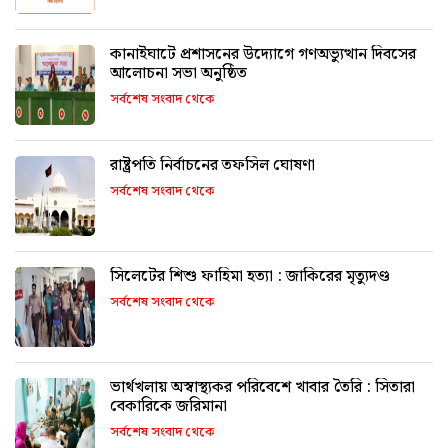
কানাইঘাটে প্রশাসনের উদ্যোগে গণঅভ্যুত্থান দিবসের
আলোচনা সভা অনুষ্ঠিত
সর্বশেষ সংবাদ থেকে
রাষ্ট্রপতি নির্বাচনের তফসিল ঘোষণা
সর্বশেষ সংবাদ থেকে
সিলেটের শিশু ফাহিমা হত্যা : জাকিরের মৃত্যুদণ্ড
সর্বশেষ সংবাদ থেকে
ভার্থখলায় অস্বাস্থ্যকর পরিবেশে খাবার তৈরি : সিতারা
বেকারিকে জরিমানা
সর্বশেষ সংবাদ থেকে