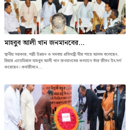
মাহবুব আলী খান জনমানবের...
স্থানীয় সরকার, পল্লী উন্নয়ন ও সমবায় প্রতিমন্ত্রী মীর শাহে আলম বলেছেন,
রিয়ার এ্যাডমিরাল মাহবুব আলী খান জনমানবের কল্যাণে তাঁর জীবন উৎসর্গ
করেছেন। কর্মজীবনে...