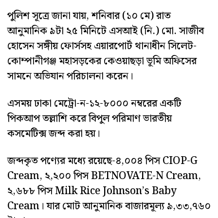
পুলিশ সূত্রে জানা যায়, শনিবার (১০ মে) রাত
আনুমানিক ৯টা ২৫ মিনিটে এসআই (নি.) মো. সাজীব
হোসেন সঙ্গীয় ফোর্সসহ এয়ারপোর্ট থানাধীন সিলেট-
কোম্পানীগঞ্জ মহাসড়কের কেওয়াছড়া ভূমি অফিসের
সামনে অভিযান পরিচালনা করেন।
এসময় ঢাকা মেট্রো-ন-১২-৮০০০ নম্বরের একটি
পিকআপ তল্লাশি করে বিপুল পরিমাণ ভারতীয়
কসমেটিক্স জব্দ করা হয়।
জব্দকৃত পণ্যের মধ্যে রয়েছে-৪,০০৪ পিস CIOP-G
Cream, ২,২০০ পিস BETNOVATE-N Cream,
২,৬৮৮ পিস Milk Rice Johnson’s Baby
Cream। যার মোট আনুমানিক বাজারমূল্য ৯,৩৩,৭৬০