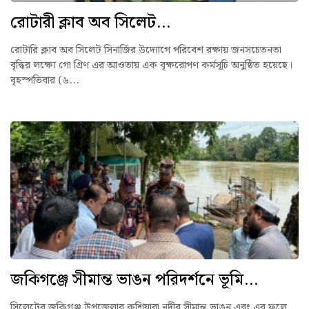
রোটারী ক্লাব অব সিলেট...
রোটারি ক্লাব অব সিলেট সিনার্জির উদ্যোগে পরিবেশ রক্ষায় জনসচেতনতা
বৃদ্ধির লক্ষ্যে গো গ্রিণ এর আওতায় এক বৃক্ষরোপণ কর্মসূচি অনুষ্ঠিত হয়েছে।
বৃহস্পতিবার (৬...
জকিগঞ্জে সীমান্ত ভাঙন পরিদর্শনে ভূমি...
সিলেটের জকিগঞ্জ উপজেলার কুশিয়ারা নদীর সীমান্ত ভাঙন এবং এর ফলে