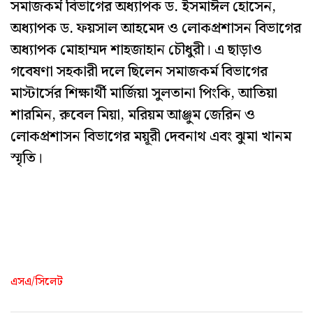
সমাজকর্ম বিভাগের অধ্যাপক ড. ইসমাঈল হোসেন,
অধ্যাপক ড. ফয়সাল আহমেদ ও লোকপ্রশাসন বিভাগের
অধ্যাপক মোহাম্মদ শাহজাহান চৌধুরী। এ ছাড়াও
গবেষণা সহকারী দলে ছিলেন সমাজকর্ম বিভাগের
মাস্টার্সের শিক্ষার্থী মার্জিয়া সুলতানা পিংকি, আতিয়া
শারমিন, রুবেল মিয়া, মরিয়ম আঞ্জুম জেরিন ও
লোকপ্রশাসন বিভাগের ময়ূরী দেবনাথ এবং ঝুমা খানম
স্মৃতি।
এসএ/সিলেট