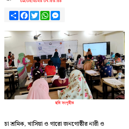
০৯/০৫/২০২৬ ০৭:৫৬:৫৪
Share
Facebook
Twitter
WhatsApp
Messenger
ছবি সংগৃহীত
চা শ্রমিক, খাসিয়া ও গারো জনগোষ্ঠীর নারী ও