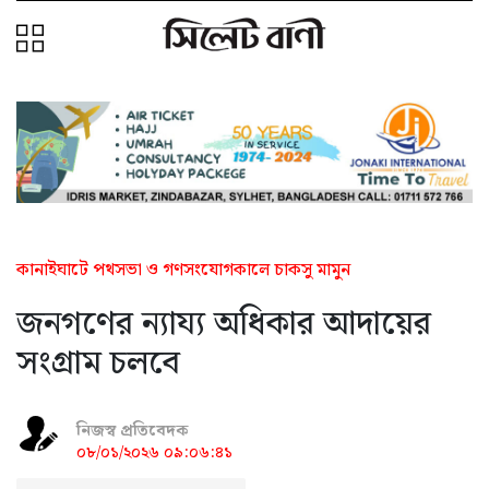
কানাইঘাটে পথসভা ও গণসংযোগকালে চাকসু মামুন
জনগণের ন্যায্য অধিকার আদায়ের
সংগ্রাম চলবে
নিজস্ব প্রতিবেদক
০৮/০১/২০২৬ ০৯:০৬:৪১