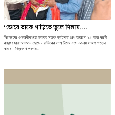
‘ভোরে তাকে গাড়িতে তুলে দিলাম,...
সিলেটের ওসমানীনগরে ভয়াবহ সড়ক দুর্ঘটনায় প্রাণ হারানো ১৯ বছর বয়সী
মাদ্রাসা ছাত্র আরমান হোসেন রাহিমের লাশ নিতে এসে কান্নায় ভেঙে পড়েন
বাবাব। কিছুক্ষণ পরপর...