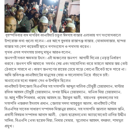
বৃহস্পতিবার বাদ মাগরিব কানাইঘাট চতুল ঈদগাহ বাজার এলাকায় গণ সংযোগকালে
উপরোক্ত কথা গুলো বলেন। এর আগে বুধবার রাজাগঞ্জ বাজার, মোকামবাজার, ছান্দর
বাজার সহ বেশ কয়েকটি স্থানে গণসংযোগ ও পথসভা করেন।
পৃথক এসব পথসভায় চাকসু মামুন আরও বলেন,
জনগণই সকল ক্ষমতার উৎস। এই অঞ্চলের জনগণ আগামী দিনের নেতৃত্ব নির্ধারণ
করবে। জনগণ যদি আমাকে সমর্থন দেয় এবং সহযোগিতা করে তাহলে আমার জয় কেউ
ঠেকাতে পারবে না। কারণ জনগণের রায়ের চেয়ে বড়ো কোনো টিকেট হতে পারে না।
আমি জকিগঞ্জ-কানাইঘাটের মানুষের দোয়া ও ভালোবাসা নিয়ে বাঁচতে চাই।
অন্যান্যের মধ্যে বক্তব্য দেন ও উপস্থিত ছিলেন
কানাইঘাট উপজেলা বিএনপির সহ সভাপতি আব্দুল মালিক চৌধুরী চেয়ারম্যান, মাস্টার
রফিক আহমদ চৌধুরী চেয়ারম্যান, ফখর উদ্দিন চেয়ারম্যান, মানিক মিয়া চেয়ারম্যান,
ডা.আবু শহীদ শিকদার, ওয়েছ আহমদ,ডা. ইয়াকুব আলী, মহানগর কৃষকদলের সহ
সভাপতি নজরুল ইসলাম প্রধান, জেলার সদস্য মাহবুবুল আলম, কানাইঘাট পৌর
বিএনপির সাবেক সাধারণ সম্পাদক মিজানুর রহমান, সহ সভাপতি জালাল আহমদ জনি,
প্রবাসী বিষয়ক সম্পাদক আসাদ আলী, জেলা ছাত্রদলনেতা অ্যাডভোকেট নাসির উদ্দীন
সাদিক, বিএনপি নেতা ছয়েফ মিয়া, নিমার মেম্বার, সুলেমান আহমদ, বদরুল, শামসুল
প্রমুখ।