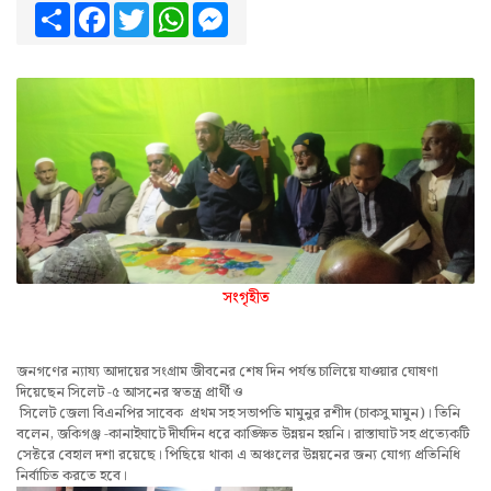
Share
Facebook
Twitter
WhatsApp
Messenger
সংগৃহীত
জনগণের ন্যায্য আদায়ের সংগ্রাম জীবনের শেষ দিন পর্যন্ত চালিয়ে যাওয়ার ঘোষণা
দিয়েছেন সিলেট -৫ আসনের স্বতন্ত্র প্রার্থী ও
সিলেট জেলা বিএনপির সাবেক প্রথম সহ সভাপতি মামুনুর রশীদ (চাকসু মামুন)। তিনি
বলেন, জকিগঞ্জ -কানাইঘাটে দীর্ঘদিন ধরে কাঙ্ক্ষিত উন্নয়ন হয়নি। রাস্তাঘাট সহ প্রত্যেকটি
সেক্টরে বেহাল দশা রয়েছে। পিছিয়ে থাকা এ অঞ্চলের উন্নয়নের জন্য যোগ্য প্রতিনিধি
নির্বাচিত করতে হবে।