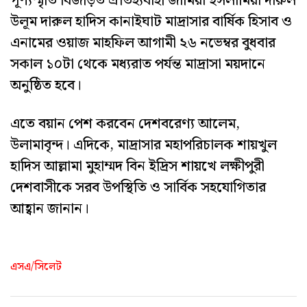
পূণ্যস্মৃতি বিজড়িত ঐতিহ্যবাহী জামিয়া ইসলামিয়া দারুল
উলূম দারুল হাদিস কানাইঘাট মাদ্রাসার বার্ষিক হিসাব ও
এনামের ওয়াজ মাহফিল আগামী ২৬ নভেম্বর বুধবার
সকাল ১০টা থেকে মধ্যরাত পর্যন্ত মাদ্রাসা ময়দানে
অনুষ্ঠিত হবে।
এতে বয়ান পেশ করবেন দেশবরেণ্য আলেম,
উলামাবৃন্দ। এদিকে, মাদ্রাসার মহাপরিচালক শায়খুল
হাদিস আল্লামা মুহাম্মদ বিন ইদ্রিস শায়খে লক্ষীপুরী
দেশবাসীকে সরব উপস্থিতি ও সার্বিক সহযোগিতার
আহ্বান জানান।
এসএ/সিলেট