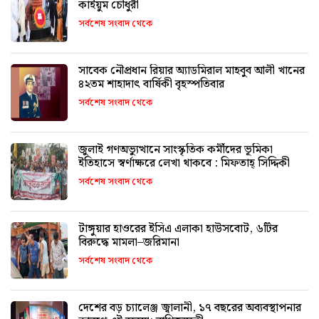
কাইয়ুম চৌধুরী
সর্বশেষ সংবাদ থেকে
সাবেক নৌপ্রধান রিয়ার অ্যাডমিরাল মাহবুব আলী খানের
৪২তম শাহাদাৎ বার্ষিকী বৃহস্পতিবার
সর্বশেষ সংবাদ থেকে
জুলাই গণঅভ্যুত্থানে সাংস্কৃতিক কর্মীদের ভূমিকা
ইতিহাসে স্বর্ণাক্ষরে লেখা থাকবে : মিফতাহ্ সিদ্দিকী
সর্বশেষ সংবাদ থেকে
টাঙ্গুয়ার হাওরের ইসিএ এলাকা হাউসবোট, ৬টির
বিরুদ্ধে মামলা–জরিমানা
সর্বশেষ সংবাদ থেকে
দেশের বড় চ্যালেঞ্জ জ্বালানী, ১৭ বছরের অব্যবস্থাপনার