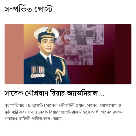
সম্পর্কিত পোস্ট
সাবেক নৌপ্রধান রিয়ার অ্যাডমিরাল...
বৃহস্পতিবার (৬ আগস্ট) সাবেক নৌবাহিনী প্রধান, সাবেক যোগাযোগ ও
কৃষিমন্ত্রী এবং সমাজসেবক রিয়ার অ্যাডমিরাল মাহবুব আলী খানের ৪২তম
শাহাদাৎ বার্ষিকী পালিত হবে। আজ...