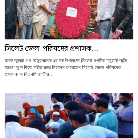
সিলেট জেলা পরিষদের প্রশাসক...
আজ জুলাই গণ-অভ্যুত্থানের ২য় বর্ষ উপলক্ষে সিলেট নগরীর "জুলাই স্মৃতি
স্তম্ভে" ফুল দিয়ে গভীর শ্রদ্ধা নিবেদন করেছেন সিলেট জেলা পরিষদের
প্রশাসক ও বিএনপি জাতীয়...