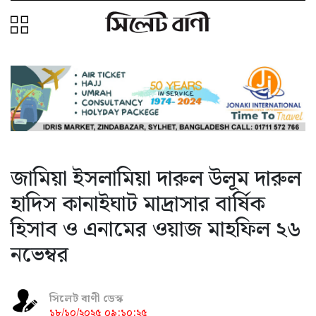
জামিয়া ইসলামিয়া দারুল উলূম দারুল
হাদিস কানাইঘাট মাদ্রাসার বার্ষিক
হিসাব ও এনামের ওয়াজ মাহফিল ২৬
নভেম্বর
সিলেট বাণী ডেস্ক
১৮/১০/২০২৫ ০৯:১০:২৫