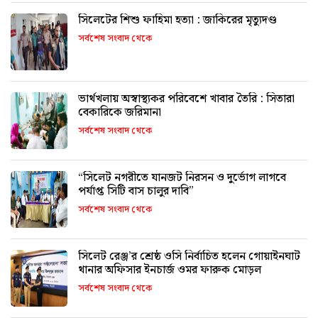
সিলেটের শিশু ফাহিমা হত্যা : জাকিরের মৃত্যুদণ্ড
সর্বশেষ সংবাদ থেকে
ভার্থখলায় অস্বাস্থ্যকর পরিবেশে খাবার তৈরি : সিতারা
বেকারিকে জরিমানা
সর্বশেষ সংবাদ থেকে
“সিলেট নগরীতে যানজট নিরসন ও দুর্ভোগ লাগবে
পর্যাপ্ত সিটি বাস চালুর দাবি”
সর্বশেষ সংবাদ থেকে
সিলেট রেঞ্জ’র শ্রেষ্ঠ ওসি নির্বাচিত হলেন গোয়াইনঘাট
থানার অফিসার ইনচার্জ ওমর ফারুক মোড়ল
সর্বশেষ সংবাদ থেকে