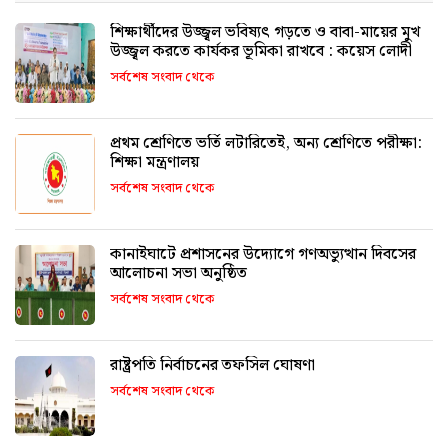
শিক্ষার্থীদের উজ্জ্বল ভবিষ্যৎ গড়তে ও বাবা-মায়ের মুখ
উজ্জ্বল করতে কার্যকর ভূমিকা রাখবে : কয়েস লোদী
সর্বশেষ সংবাদ থেকে
প্রথম শ্রেণিতে ভর্তি লটারিতেই, অন্য শ্রেণিতে পরীক্ষা:
শিক্ষা মন্ত্রণালয়
সর্বশেষ সংবাদ থেকে
কানাইঘাটে প্রশাসনের উদ্যোগে গণঅভ্যুত্থান দিবসের
আলোচনা সভা অনুষ্ঠিত
সর্বশেষ সংবাদ থেকে
রাষ্ট্রপতি নির্বাচনের তফসিল ঘোষণা
সর্বশেষ সংবাদ থেকে