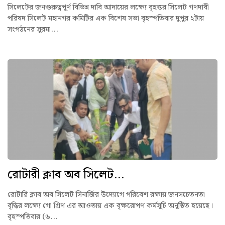
সিলেটের জনগুরুত্বপূর্ণ বিভিন্ন দাবি আদায়ের লক্ষ্যে বৃহত্তর সিলেট গণদাবী
পরিষদ সিলেট মহানগর কমিটির এক বিশেষ সভা বৃহস্পতিবার দুপুর ২টায়
সংগঠনের সুরমা...
রোটারী ক্লাব অব সিলেট...
রোটারি ক্লাব অব সিলেট সিনার্জির উদ্যোগে পরিবেশ রক্ষায় জনসচেতনতা
বৃদ্ধির লক্ষ্যে গো গ্রিণ এর আওতায় এক বৃক্ষরোপণ কর্মসূচি অনুষ্ঠিত হয়েছে।
বৃহস্পতিবার (৬...