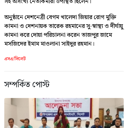
সহ অসংখ্য নেতাকর্মীরা উপস্থিত ছিলেন।
অনুষ্ঠানে দেশনেত্রী বেগম খালেদা জিয়ার রোগ মুক্তি
কামনা ও দেশনায়ক তারেক রহমানের সু-স্বাস্থ্য ও দীর্ঘায়ু
কামনা করে দোয়া পরিচালনা করেন তাজপুর জামে
মসজিদের ইমাম মাওলানা সাইদুর রহমান।
এসএ/সিলেট
সম্পর্কিত পোস্ট