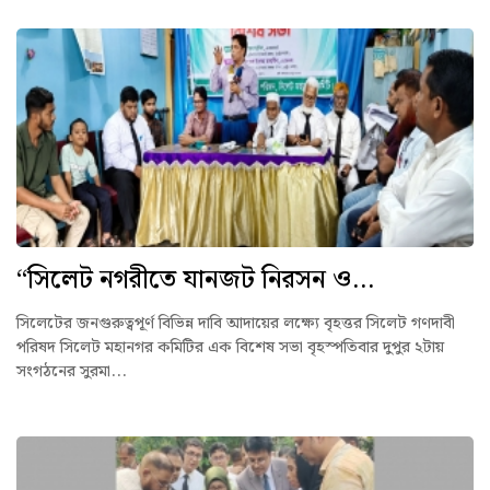
“সিলেট নগরীতে যানজট নিরসন ও...
সিলেটের জনগুরুত্বপূর্ণ বিভিন্ন দাবি আদায়ের লক্ষ্যে বৃহত্তর সিলেট গণদাবী
পরিষদ সিলেট মহানগর কমিটির এক বিশেষ সভা বৃহস্পতিবার দুপুর ২টায়
সংগঠনের সুরমা...