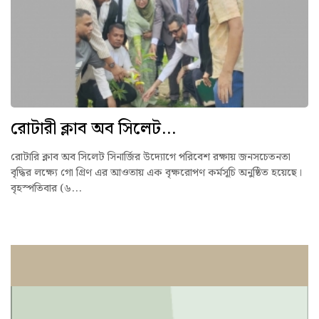
রোটারী ক্লাব অব সিলেট...
রোটারি ক্লাব অব সিলেট সিনার্জির উদ্যোগে পরিবেশ রক্ষায় জনসচেতনতা
বৃদ্ধির লক্ষ্যে গো গ্রিণ এর আওতায় এক বৃক্ষরোপণ কর্মসূচি অনুষ্ঠিত হয়েছে।
বৃহস্পতিবার (৬...