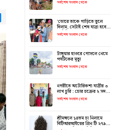
৯ জনের পরিচয় শনাক্ত
সর্বশেষ সংবাদ থেকে
tsApp
Messenger
‘ভোরে তাকে গাড়িতে তুলে
দিলাম, সেটাই শেষ যাত্রা হবে
ভাবিনি’
সর্বশেষ সংবাদ থেকে
টাঙ্গুয়ার হাওরে গোসলে নেমে
পর্যটকের মৃত্যু
সর্বশেষ সংবাদ থেকে
নগরীতে অটোরিকশা যাত্রীর ৩
লাখ চুরি : চোর চক্রের ২ সদস্য
আটক
সর্বশেষ সংবাদ থেকে
শ্রীমঙ্গলে ১৪তম চা নিলামে
বিটিআরআইয়ের গ্রিন টি ২৭৯০
টাকা কেজি দরে বিক্রি