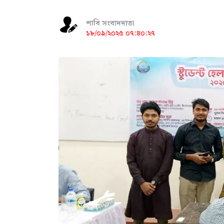
শাবি সংবাদদাতা
১৮/০৯/২০২৫ ০৭:৪০:২৭