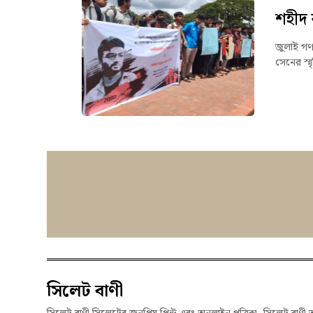
শহীদ র
জুলাই গণঅভ
সেনের স্মৃত
সিলেট বাণী