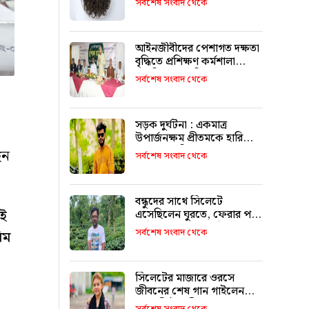
সর্বশেষ সংবাদ থেকে
আইনজীবীদের পেশাগত দক্ষতা
বৃদ্ধিতে প্রশিক্ষণ কর্মশালা
অপরিহার্য: এমপি এমরান
সর্বশেষ সংবাদ থেকে
আহমদ চৌধুরী
সড়ক দুর্ঘটনা : একমাত্র
উপার্জনক্ষম প্রীতমকে হারিয়ে
বাকরুদ্ধ পরিবার
েন
সর্বশেষ সংবাদ থেকে
বন্ধুদের সাথে সিলেটে
এই
এসেছিলেন ঘুরতে, ফেরার পথে
দুর্ঘটনায় মারা যান সাইফুল
সর্বশেষ সংবাদ থেকে
িম
সিলেটের মাজারে ওরসে
জীবনের শেষ গান গাইলেন
পেহেলি ভৈরবী