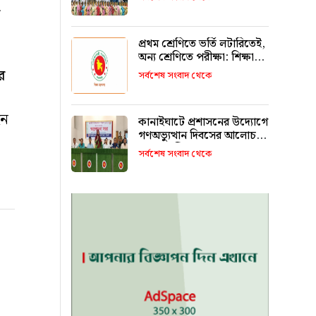
রাখবে : কয়েস লোদী
প্রথম শ্রেণিতে ভর্তি লটারিতেই,
অন্য শ্রেণিতে পরীক্ষা: শিক্ষা
মন্ত্রণালয়
র
সর্বশেষ সংবাদ থেকে
হন
কানাইঘাটে প্রশাসনের উদ্যোগে
গণঅভ্যুত্থান দিবসের আলোচনা
সভা অনুষ্ঠিত
সর্বশেষ সংবাদ থেকে