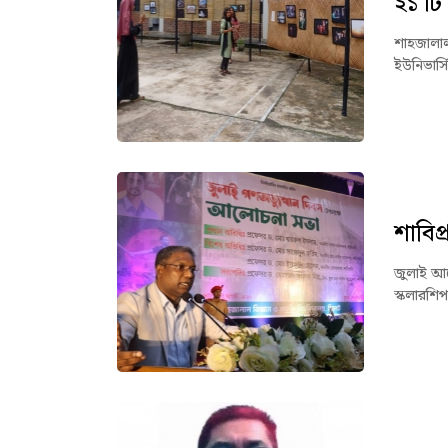
২১ টি
শাহজালাল 
ইউনিভার্স
শাবিপ
জুলাই আন
স্কলারশিপ