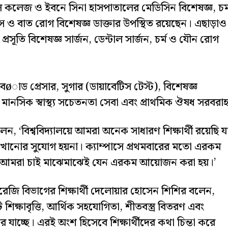
কলেজ ও ইবনে সিনা হাসপাতালের মেডিসিন বিশেষজ্ঞ, চর্
িস ও বাত রোগ বিশেষজ্ঞ ডাক্তার উপস্থিত রয়েছেন। এছাড়াও
 প্রসূতি বিশেষজ্ঞ সার্জন, ডেন্টাল সার্জন, চর্ম ও যৌন রোগ
ক্ষা, বøাড প্রেসার, সুগার (ডায়াবেটিস টেস্ট), বিশেষজ্ঞ
ানসিক স্বাস্থ্য সচেতনতা সেবা এবং প্রাথমিক ঔষধ সরবরা
 বলেন, ‘বিশ্ববিদ্যালয়ে আমরা অনেক সাধারণ শিক্ষার্থী রয়েছি য
দেখানোর সুযোগ হয়না। ক্যাম্পাসে প্রথমবারের মতো এরকম
 আমরা চাই মাঝেমাঝেই যেন এরকম আয়োজন করা হয়।’
ংরেজি বিভাগের শিক্ষার্থী দেলোয়ার হোসেন শিশির বলেন,
িক্ষাবৃত্তি, আর্থিক সহযোগিতা, শীতবস্ত্র বিতরণ এবং
 যাচ্ছে। এরই অংশ হিসেবে শিক্ষার্থীদের কথা চিন্তা করে