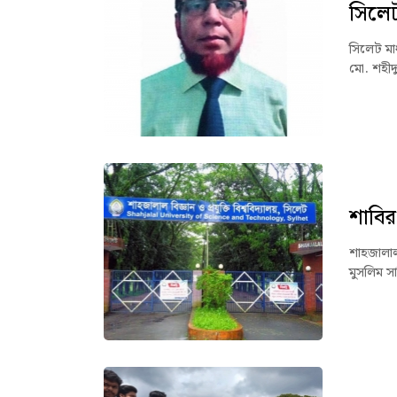
সিলেট 
সিলেট মাধ
মো. শহীদ
শাবির
শাহজালাল 
মুসলিম সা