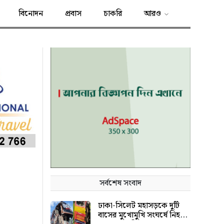
বিনোদন
প্রবাস
চাকরি
আরও
সর্বশেষ সংবাদ
ঢাকা-সিলেট মহাসড়কে দুটি
বাসের মুখোমুখি সংঘর্ষে নিহত